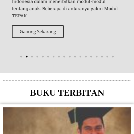
Dahla
Indonesia dalam menerbitkan modul-modul
penul
tentang anak. Beberapa di antaranya yakni Modul
memp
TEPAK.
G
Gabung Sekarang
BUKU TERBITAN