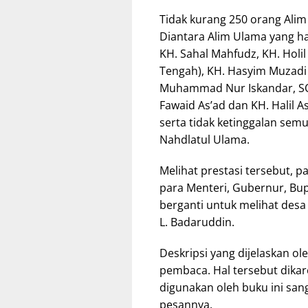
Tidak kurang 250 orang Alim
Diantara Alim Ulama yang ha
KH. Sahal Mahfudz, KH. Holil
Tengah), KH. Hasyim Muzadi (
Muhammad Nur Iskandar, SQ (
Fawaid As’ad dan KH. Halil A
serta tidak ketinggalan se
Nahdlatul Ulama.
Melihat prestasi tersebut, p
para Menteri, Gubernur, Bupa
berganti untuk melihat des
L. Badaruddin.
Deskripsi yang dijelaskan o
pembaca. Hal tersebut dika
digunakan oleh buku ini san
pesannya.