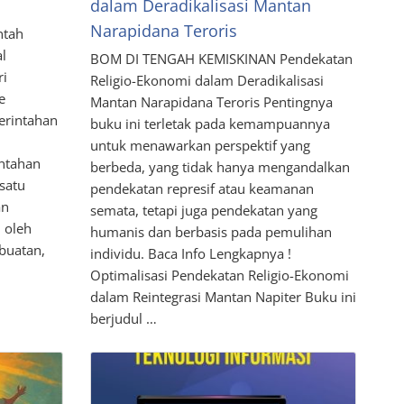
dalam Deradikalisasi Mantan
Narapidana Teroris
ntah
l
BOM DI TENGAH KEMISKINAN Pendekatan
ri
Religio-Ekonomi dalam Deradikalisasi
e
Mantan Narapidana Teroris Pentingnya
erintahan
buku ini terletak pada kemampuannya
untuk menawarkan perspektif yang
intahan
berbeda, yang tidak hanya mengandalkan
 satu
pendekatan represif atau keamanan
an
semata, tetapi juga pendekatan yang
 oleh
humanis dan berbasis pada pemulihan
 buatan,
individu. Baca Info Lengkapnya !
Optimalisasi Pendekatan Religio-Ekonomi
dalam Reintegrasi Mantan Napiter Buku ini
berjudul …