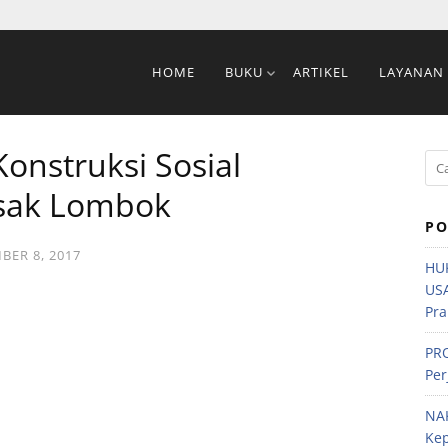
HOME
BUKU
ARTIKEL
LAYANAN
Konstruksi Sosial
sak Lombok
PO
ER 8, 2017
HU
US
Pra
PRO
Per
NA
Ke