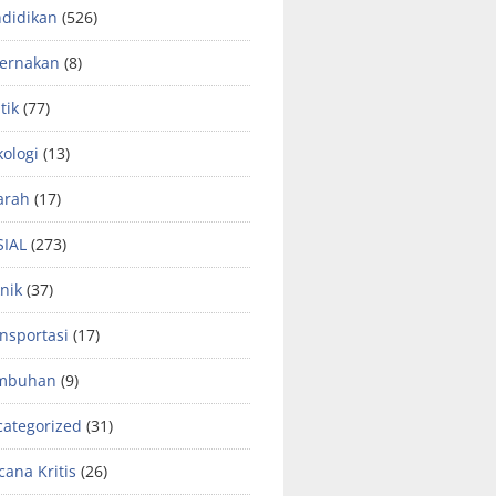
didikan
(526)
ternakan
(8)
tik
(77)
kologi
(13)
arah
(17)
SIAL
(273)
nik
(37)
nsportasi
(17)
mbuhan
(9)
ategorized
(31)
ana Kritis
(26)