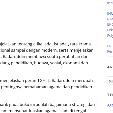
Ind
IN
RA
EKO
Lek
Pol
jelaskan tentang etika, adat istiadat, tata krama
PRE
isional sampai dengan modern, serta menjelaskan
Pem
L. Badaruddin membawa suatu perubahan dan
dang pendidikan, budaya, sosial, ekonomi dan
AR
s menjelaskan peran TGH. L. Badaruddin merubah
g pentingnya pemahaman agama dan pendidikan
TE
narik pada buku ini adalah bagaimana strategi dan
Ag
alam menyebar luaskan agama Islam di tengah-