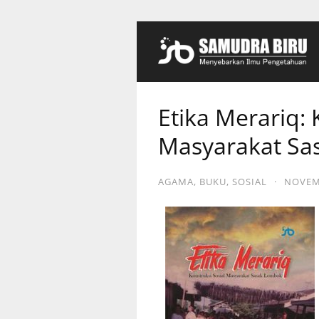
Etika Merariq: 
Masyarakat Sa
AGAMA
,
BUKU
,
SOSIAL
·
NOVEMB