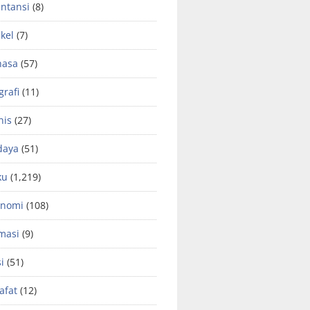
ntansi
(8)
ikel
(7)
hasa
(57)
grafi
(11)
nis
(27)
daya
(51)
ku
(1,219)
onomi
(108)
masi
(9)
si
(51)
safat
(12)