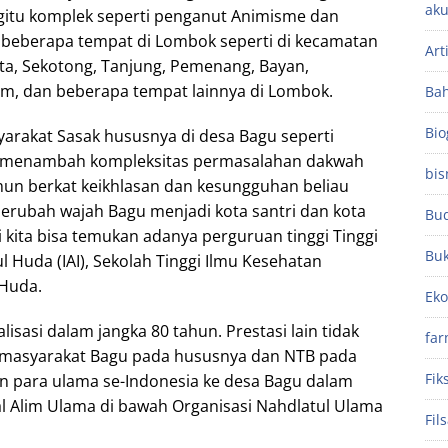
aku
itu komplek seperti penganut Animisme dan
 beberapa tempat di Lombok seperti di kecamatan
Art
ta, Sekotong, Tanjung, Pemenang, Bayan,
m, dan beberapa tempat lainnya di Lombok.
Ba
Bio
syarakat Sasak hususnya di desa Bagu seperti
g menambah kompleksitas permasalahan dakwah
bis
mun berkat keikhlasan dan kesungguhan beliau
ubah wajah Bagu menjadi kota santri dan kota
Bu
i kita bisa temukan adanya perguruan tinggi Tinggi
Bu
 Huda (IAI), Sekolah Tinggi Ilmu Kesehatan
 Huda.
Ek
lisasi dalam jangka 80 tahun. Prestasi lain tidak
far
 masyarakat Bagu pada hususnya dan NTB pada
Fik
 para ulama se-Indonesia ke desa Bagu dalam
 Alim Ulama di bawah Organisasi Nahdlatul Ulama
Fil