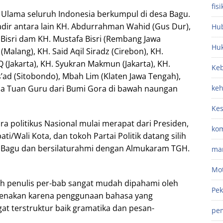
fisi
 Ulama seluruh Indonesia berkumpul di desa Bagu.
dir antara lain KH. Abdurrahman Wahid (Gus Dur),
Hub
 Bisri dam KH. Mustafa Bisri (Rembang Jawa
Hu
Malang), KH. Said Aqil Siradz (Cirebon), KH.
Jakarta), KH. Syukran Makmun (Jakarta), KH.
Keb
s’ad (Sitobondo), Mbah Lim (Klaten Jawa Tengah),
mua Tuan Guru dari Bumi Gora di bawah naungan
ke
Ke
ara politikus Nasional mulai merapat dari Presiden,
kom
ti/Wali Kota, dan tokoh Partai Politik datang silih
a Bagu dan bersilaturahmi dengan Almukaram TGH.
ma
Mot
leh penulis per-bab sangat mudah dipahami oleh
Pek
renakan karena penggunaan bahasa yang
gat terstruktur baik gramatika dan pesan-
pe