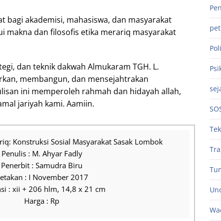
Pen
t bagi akademisi, mahasiswa, dan masyarakat
pe
 makna dan filosofis etika merariq masyarakat
Poli
ategi, dan teknik dakwah Almukaram TGH. L.
Psi
rkan, membangun, dan mensejahtrakan
sej
lisan ini memperoleh rahmah dan hidayah allah,
mal jariyah kami. Aamiin.
SO
Tek
ariq: Konstruksi Sosial Masyarakat Sasak Lombok
Tra
Penulis : M. Ahyar Fadly
Penerbit : Samudra Biru
Tu
etakan : I November 2017
i : xii + 206 hlm, 14,8 x 21 cm
Unc
Harga : Rp
Wac