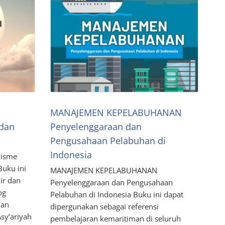
MANAJEMEN KEPELABUHANAN
 dan
Penyelenggaraan dan
Pengusahaan Pelabuhan di
Indonesia
nisme
Buku ini
MANAJEMEN KEPELABUHANAN
ir dan
Penyelenggaraan dan Pengusahaan
og
Pelabuhan di Indonesia Buku ini dapat
dan
dipergunakan sebagai referensi
Asy’ariyah
pembelajaran kemaritiman di seluruh