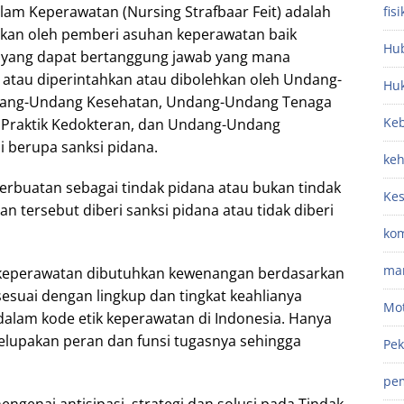
am Keperawatan (Nursing Strafbaar Feit) adalah
fisi
ukan oleh pemberi asuhan keperawatan baik
Hub
 yang dapat bertanggung jawab yang mana
 atau diperintahkan atau dibolehkan oleh Undang-
Hu
ang-Undang Kesehatan, Undang-Undang Tenaga
Keb
Praktik Kedokteran, dan Undang-Undang
i berupa sanksi pidana.
ke
buatan sebagai tindak pidana atau bukan tindak
Ke
n tersebut diberi sanksi pidana atau tidak diberi
kom
ma
 keperawatan dibutuhkan kewenangan berdasarkan
esuai dengan lingkup dan tingkat keahlianya
Mot
alam kode etik keperawatan di Indonesia. Hanya
elupakan peran dan funsi tugasnya sehingga
Pek
pe