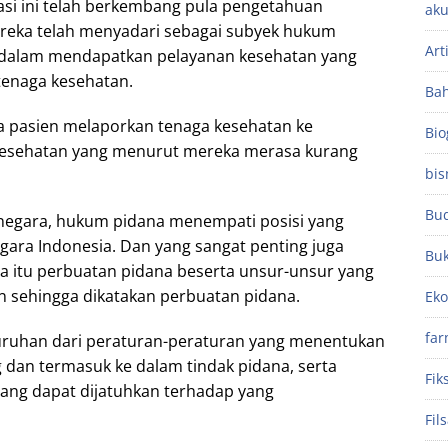
sasi ini telah berkembang pula pengetahuan
aku
reka telah menyadari sebagai subyek hukum
Art
 dalam mendapatkan pelayanan kesehatan yang
tenaga kesehatan.
Ba
la pasien melaporkan tenaga kesehatan ke
Bio
 kesehatan yang menurut mereka merasa kurang
bis
Bu
negara, hukum pidana menempati posisi yang
gara Indonesia. Dan yang sangat penting juga
Bu
a itu perbuatan pidana beserta unsur-unsur yang
 sehingga dikatakan perbuatan pidana.
Ek
far
uruhan dari peraturan-peraturan yang menentukan
 dan termasuk ke dalam tindak pidana, serta
Fik
ng dapat dijatuhkan terhadap yang
Fil