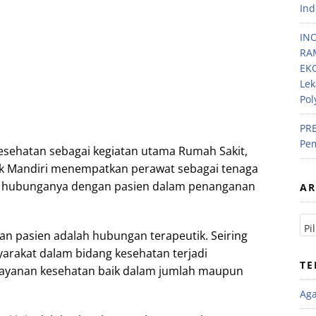
Ind
IN
RA
EKO
Lek
Pol
PRE
Pem
sehatan sebagai kegiatan utama Rumah Sakit,
tik Mandiri menempatkan perawat sebagai tenaga
at hubunganya dengan pasien dalam penanganan
AR
n pasien adalah hubungan terapeutik. Seiring
rakat dalam bidang kesehatan terjadi
TE
layanan kesehatan baik dalam jumlah maupun
Ag