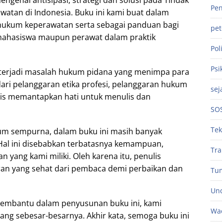
ngenai antisipasi, strategi dan solusi pada Tindak
Pen
watan di Indonesia. Buku ini kami buat dalam
ukum keperawatan serta sebagai panduan bagi
pe
 mahasiswa maupun perawat dalam praktik
Poli
Psi
k terjadi masalah hukum pidana yang menimpa para
dari pelanggaran etika profesi, pelanggaran hukum
sej
ulis memantapkan hati untuk menulis dan
SO
Tek
lum sempurna, dalam buku ini masih banyak
Hal ini disebabkan terbatasnya kemampuan,
Tra
yang kami miliki. Oleh karena itu, penulis
ran yang sehat dari pembaca demi perbaikan dan
Tu
Unc
embantu dalam penyusunan buku ini, kami
Wac
ng sebesar-besarnya. Akhir kata, semoga buku ini