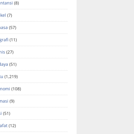
ntansi
(8)
ikel
(7)
hasa
(57)
grafi
(11)
nis
(27)
daya
(51)
ku
(1,219)
onomi
(108)
masi
(9)
si
(51)
safat
(12)