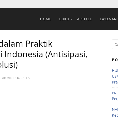
HOME
BUKU
ARTIKEL
LAYANAN
dalam Praktik
 Indonesia (Antisipasi,
PO
lusi)
HU
US
EBRUARI 10, 2018
Pra
PRO
Per
NA
Ke