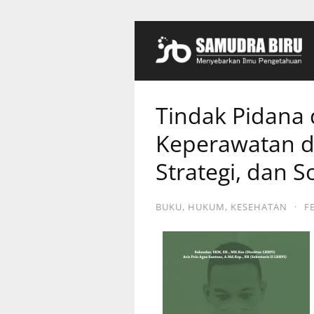
Tindak Pidana 
Keperawatan di
Strategi, dan So
BUKU
,
HUKUM
,
KESEHATAN
·
F