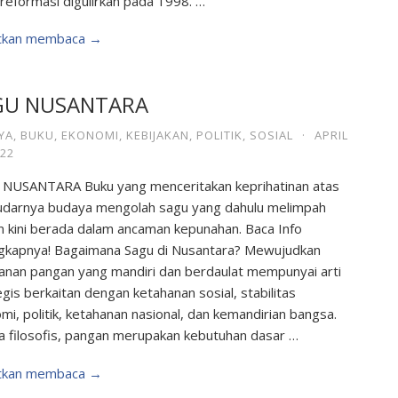
 reformasi digulirkan pada 1998. …
utkan membaca →
GU NUSANTARA
YA
,
BUKU
,
EKONOMI
,
KEBIJAKAN
,
POLITIK
,
SOSIAL
·
APRIL
022
NUSANTARA Buku yang menceritakan keprihatinan atas
arnya budaya mengolah sagu yang dahulu melimpah
 kini berada dalam ancaman kepunahan. Baca Info
gkapnya! Bagaimana Sagu di Nusantara? Mewujudkan
anan pangan yang mandiri dan berdaulat mempunyai arti
egis berkaitan dengan ketahanan sosial, stabilitas
mi, politik, ketahanan nasional, dan kemandirian bangsa.
a filosofis, pangan merupakan kebutuhan dasar …
utkan membaca →