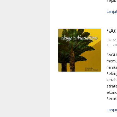
sejak
Lanj
SA
BUDA
15, 2
SAGU 
memud
namun
Selen
ketah
strat
ekono
Secar
Lanj