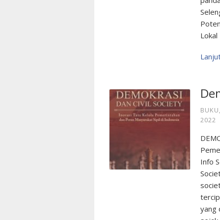
panda
Selen
Poten
Lokal
Lanj
Dem
BUKU
2022
DEMOK
Pemer
Info 
Socie
socie
terci
yang 