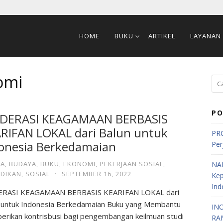
HOME
BUKU
ARTIKEL
LAYANAN
omi
PO
DERASI KEAGAMAAN BERBASIS
RIFAN LOKAL dari Balun untuk
PRO
onesia Berkedamaian
Per
A
,
BUDAYA
,
BUKU
,
EKONOMI
,
PEKERJAAN SOSIAL
,
NA
IDIKAN
,
SOSIAL
·
SEPTEMBER 16, 2022
Ke
Ind
RASI KEAGAMAAN BERBASIS KEARIFAN LOKAL dari
 untuk Indonesia Berkedamaian Buku yang Membantu
IN
rikan kontrisbusi bagi pengembangan keilmuan studi
RA