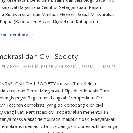
ng kesehatan, pendidikan, sains dan teknologi. Baca Info
gkapnya! Bagaimana Gambut Sebagai Suatu Kajian
si Biodiversitas dan Manfaat Ekonomi Sosial Masyarakat
 Papua (Kabupaten Boven Digoel dan Kabupaten …
utkan membaca →
okrasi dan Civil Society
,
EKONOMI
,
HUKUM
,
PEKERJAAN SOSIAL
,
SOSIAL
·
MEI 23,
RASI DAN CIVIL SOCIETY Inovasi Tata Kelola
intahan dan Peran Masyarakat Sipil di Indonesia Baca
Selengkapnya! Bagaimana Langkah Memperkuat Civil
ty? Tatanan demokrasi yang baik ditopang oleh civil
ty yang kuat. Partisipasi civil society akan menentukan
ptanya masyarakat demokratis maupun tidak. Masyarakat
demokratis menjadi cita-cita bangsa Indonesia, khususnya