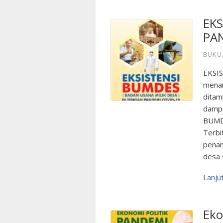
EKS
PA
BUKU
EKSI
menar
ditam
dampa
BUMD
Terbi
penan
desa 
Lanj
Eko