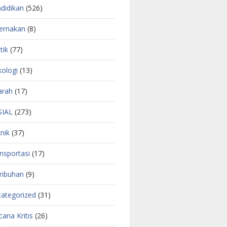
didikan
(526)
ernakan
(8)
tik
(77)
kologi
(13)
arah
(17)
SIAL
(273)
nik
(37)
nsportasi
(17)
mbuhan
(9)
ategorized
(31)
ana Kritis
(26)