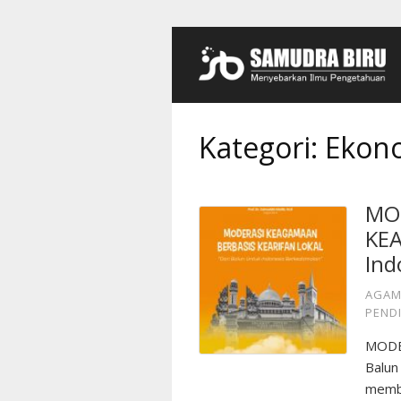
Kategori:
Ekon
MO
KEA
Ind
AGAM
PEND
MODE
Balun
membe