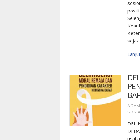
sosio
posit
Selen
Keari
Keter
sejak
Lanj
DE
PEN
BA
AGAM
SOSI
DELI
DI B
usaha