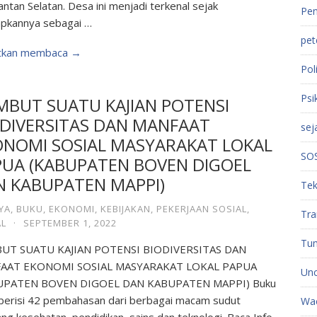
antan Selatan. Desa ini menjadi terkenal sejak
Pen
apkannya sebagai …
pet
utkan membaca →
Poli
Psi
MBUT SUATU KAJIAN POTENSI
ODIVERSITAS DAN MANFAAT
sej
ONOMI SOSIAL MASYARAKAT LOKAL
SO
PUA (KABUPATEN BOVEN DIGOEL
N KABUPATEN MAPPI)
Tek
YA
,
BUKU
,
EKONOMI
,
KEBIJAKAN
,
PEKERJAAN SOSIAL
,
Tra
AL
·
SEPTEMBER 1, 2022
Tu
UT SUATU KAJIAN POTENSI BIODIVERSITAS DAN
AAT EKONOMI SOSIAL MASYARAKAT LOKAL PAPUA
Unc
UPATEN BOVEN DIGOEL DAN KABUPATEN MAPPI) Buku
berisi 42 pembahasan dari berbagai macam sudut
Wac