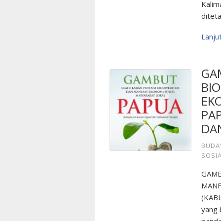
Kalim
ditet
Lanj
GA
BI
EK
PA
DA
BUDA
SOSI
GAMB
MANF
(KAB
yang 