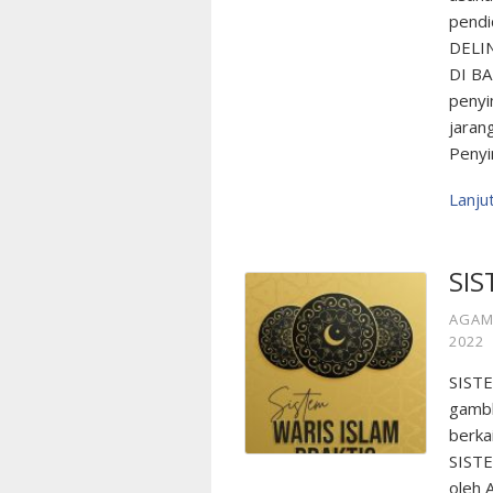
pendi
DELI
DI BA
penyi
jaran
Penyi
Lanj
SIS
AGAM
2022
SIST
gambl
berka
SIST
oleh 