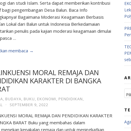
logi dan studi Islam. Serta dapat memberikan kontribusi
EKO
if bagi pengembangan Desa Balun. Baca Info
Lek
Pol
gkapnya! Bagaimana Moderasi Keagamaan Berbasis
fan Lokal dari Balun untuk Indonesia Berkedamaian
PRE
tarikan penulis pada kajian moderasi keagamaan dimulai
Pem
 pasca …
TE
utkan membaca →
PE
se
LINKUENSI MORAL REMAJA DAN
AR
DIDIKAN KARAKTER DI BANGKA
RAT
A
,
BUDAYA
,
BUKU
,
EKONOMI
,
PENDIDIKAN
,
AL
·
SEPTEMBER 9, 2022
TE
NKUENSI MORAL REMAJA DAN PENDIDIKAN KARAKTER
Ag
ANGKA BARAT Buku yang membahas dalam
 menekan kenakalan remaja dan untuk meningkatkan