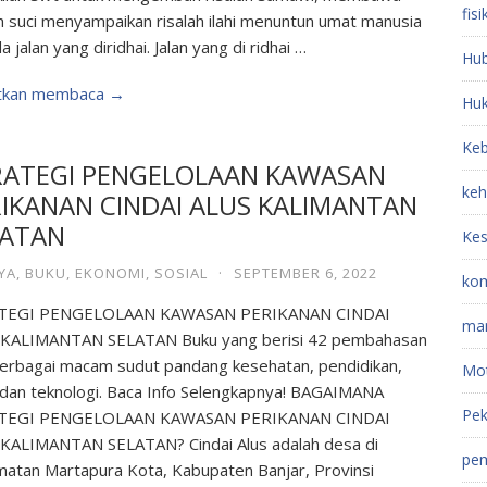
fisi
ah suci menyampaikan risalah ilahi menuntun umat manusia
 jalan yang diridhai. Jalan yang di ridhai …
Hub
utkan membaca →
Hu
Keb
RATEGI PENGELOLAAN KAWASAN
keh
IKANAN CINDAI ALUS KALIMANTAN
LATAN
Kes
YA
,
BUKU
,
EKONOMI
,
SOSIAL
·
SEPTEMBER 6, 2022
kom
TEGI PENGELOLAAN KAWASAN PERIKANAN CINDAI
ma
KALIMANTAN SELATAN Buku yang berisi 42 pembahasan
berbagai macam sudut pandang kesehatan, pendidikan,
Mot
 dan teknologi. Baca Info Selengkapnya! BAGAIMANA
Pek
TEGI PENGELOLAAN KAWASAN PERIKANAN CINDAI
KALIMANTAN SELATAN? Cindai Alus adalah desa di
pem
atan Martapura Kota, Kabupaten Banjar, Provinsi