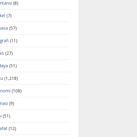
ntansi
(8)
kel
(7)
hasa
(57)
grafi
(11)
nis
(27)
daya
(51)
ku
(1,218)
onomi
(108)
masi
(9)
i
(51)
safat
(12)