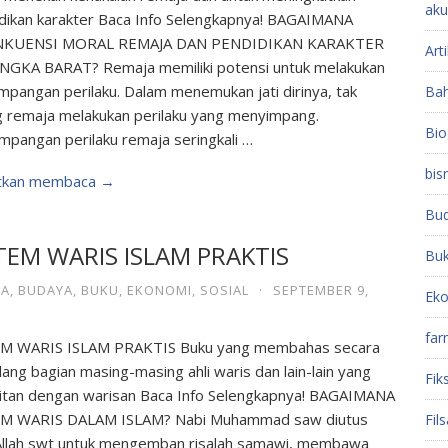
aku
dikan karakter Baca Info Selengkapnya! BAGAIMANA
NKUENSI MORAL REMAJA DAN PENDIDIKAN KARAKTER
Arti
NGKA BARAT? Remaja memiliki potensi untuk melakukan
mpangan perilaku. Dalam menemukan jati dirinya, tak
Ba
g remaja melakukan perilaku yang menyimpang.
Bio
mpangan perilaku remaja seringkali …
bis
utkan membaca →
Bu
TEM WARIS ISLAM PRAKTIS
Bu
A
,
BUDAYA
,
BUKU
,
EKONOMI
,
SOSIAL
·
SEPTEMBER 9,
Ek
far
EM WARIS ISLAM PRAKTIS Buku yang membahas secara
ang bagian masing-masing ahli waris dan lain-lain yang
Fiks
itan dengan warisan Baca Info Selengkapnya! BAGAIMANA
EM WARIS DALAM ISLAM? Nabi Muhammad saw diutus
Fil
Allah swt untuk mengemban risalah samawi, membawa