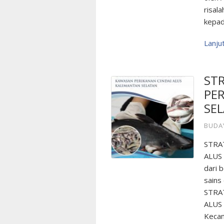
risal
kepada
Lanj
ST
PER
SE
BUDA
STRA
ALUS 
dari 
sains
STRA
ALUS 
Kecam