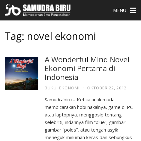
MENU
Tag:
novel ekonomi
A Wonderful Mind Novel
Ekonomi Pertama di
Indonesia
BUKU
,
EKONOMI
·
OKTOBER 22, 2012
Samudrabiru – Ketika anak muda
membicarakan hobi nakalnya, game di PC
atau laptopnya, menggosip tentang
selebriti, indahnya film ”blue”, gambar-
gambar “polos”, atau tengah asyik
meneguk minuman keras dan sebungkus