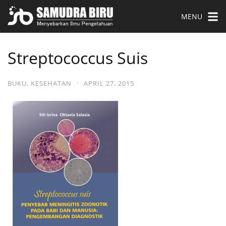
MENU
Streptococcus Suis
BUKU
,
KESEHATAN
·
APRIL 27, 2015