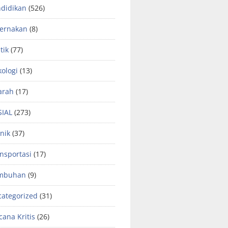
didikan
(526)
ternakan
(8)
tik
(77)
kologi
(13)
arah
(17)
SIAL
(273)
nik
(37)
nsportasi
(17)
mbuhan
(9)
ategorized
(31)
ana Kritis
(26)