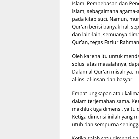
Islam, Pembebasan dan Penc
Islam, sebagaimana agama-
pada kitab suci. Namun, mun
Qur’an berisi banyak hal, sep
dan lain-lain, semuanya dim
Qur’an, tegas Fazlur Rahma
Oleh karena itu untuk mend
solusi atas masalahnya, dap
Dalam al-Qur’an misalnya, 
al-ins, al-insan dan basyar.
Empat ungkapan atau kalima
dalam terjemahan sama. K
makhluk tiga dimensi, yaitu d
Ketiga dimensi inilah yang
utuh dan sempurna sehingg
Ketika salah satu dimensi d