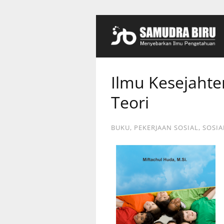
Ilmu Kesejahte
Teori
BUKU
,
PEKERJAAN SOSIAL
,
SOSIA