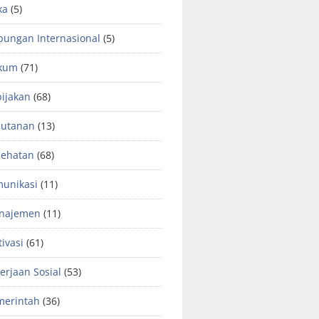
ka
(5)
ungan Internasional
(5)
kum
(71)
ijakan
(68)
hutanan
(13)
sehatan
(68)
unikasi
(11)
najemen
(11)
ivasi
(61)
erjaan Sosial
(53)
merintah
(36)