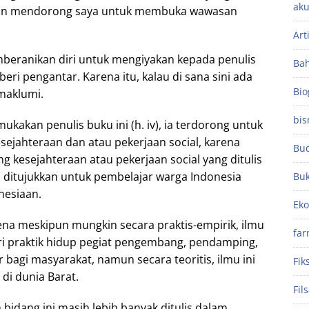
aku
 dan mendorong saya untuk membuka wawasan
Art
emberanikan diri untuk mengiyakan kepada penulis
Ba
ri pengantar. Karena itu, kalau di sana sini ada
Bio
maklumi.
bis
akan penulis buku ini (h. iv), ia terdorong untuk
ejahteraan dan atau pekerjaan social, karena
Bu
g kesejahteraan atau pekerjaan social yang ditulis
 ditujukkan untuk pembelajar warga Indonesia
Bu
nesiaan.
Ek
rena meskipun mungkin secara praktis-empirik, ilmu
far
ri praktik hidup pegiat pengembang, pendamping,
 bagi masyarakat, namun secara teoritis, ilmu ini
Fik
di dunia Barat.
Fil
bidang ini masih lebih banyak ditulis dalam