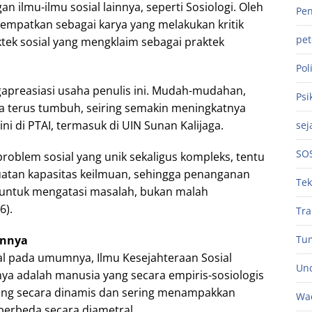
 ilmu-ilmu sosial lainnya, seperti Sosiologi. Oleh
Pen
itempatkan sebagai karya yang melakukan kritik
pe
ktek sosial yang mengklaim sebagai praktek
Poli
gapreasiasi usaha penulis ini. Mudah-mudahan,
Psi
a terus tumbuh, seiring semakin meningkatnya
ni di PTAI, termasuk di UIN Sunan Kalijaga.
sej
SO
oblem sosial yang unik sekaligus kompleks, tentu
uatan kapasitas keilmuan, sehingga penanganan
Tek
 untuk mengatasi masalah, bukan malah
6).
Tra
annya
Tu
al pada umumnya, Ilmu Kesejahteraan Sosial
Unc
ya adalah manusia yang secara empiris-sosiologis
ang secara dinamis dan sering menampakkan
Wac
berbeda secara diametral.