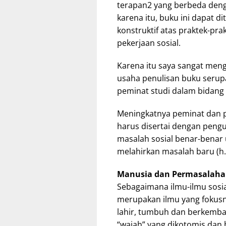
terapan2 yang berbeda dengan
karena itu, buku ini dapat d
konstruktif atas praktek-pra
pekerjaan sosial.
Karena itu saya sangat men
usaha penulisan buku serup
peminat studi dalam bidang i
Meningkatnya peminat dan pr
harus disertai dengan peng
masalah sosial benar-benar
melahirkan masalah baru (h.
Manusia dan Permasalah
Sebagaimana ilmu-ilmu sosi
merupakan ilmu yang fokusn
lahir, tumbuh dan berkemb
“wajah” yang dikotomis dan 