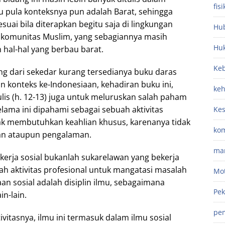
fisi
tu pula konteksnya pun adalah Barat, sehingga
esuai bila diterapkan begitu saja di lingkungan
Hub
k komunitas Muslim, yang sebagiannya masih
Hu
hal-hal yang berbau barat.
Keb
g dari sekedar kurang tersedianya buku daras
 konteks ke-Indonesiaan, kehadiran buku ini,
ke
ulis (h. 12-13) juga untuk meluruskan salah paham
elama ini dipahami sebagai sebuah aktivitas
Ke
ak membutuhkan keahlian khusus, karenanya tidak
kom
an ataupun pengalaman.
ma
ekerja sosial bukanlah sukarelawan yang bekerja
ah aktivitas profesional untuk mangatasi masalah
Mot
an sosial adalah disiplin ilmu, sebagaimana
Pek
in-lain.
pe
vitasnya, ilmu ini termasuk dalam ilmu sosial