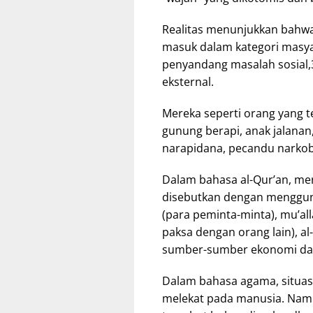
Realitas menunjukkan bahwa
masuk dalam kategori masya
penyandang masalah sosial,3
eksternal.
Mereka seperti orang yang 
gunung berapi, anak jalanan
narapidana, pecandu narkoba
Dalam bahasa al-Qur’an, me
disebutkan dengan menggunaka
(para peminta-minta), mu’all
paksa dengan orang lain), a
sumber-sumber ekonomi dan po
Dalam bahasa agama, situasi 
melekat pada manusia. Namu