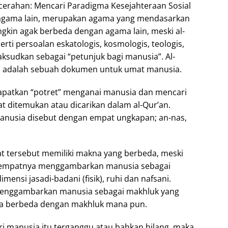
erahan: Mencari Paradigma Kesejahteraan Sosial
agama lain, merupakan agama yang mendasarkan
gkin agak berbeda dengan agama lain, meski al-
erti persoalan eskatologis, kosmologis, teologis,
aksudkan sebagai “petunjuk bagi manusia”. Al-
n adalah sebuah dokumen untuk umat manusia.
apatkan “potret” menganai manusia dan mencari
at ditemukan atau dicarikan dalam al-Qur’an.
manusia disebut dengan empat ungkapan; an-nas,
t tersebut memiliki makna yang berbeda, meski
eempatnya menggambarkan manusia sebagai
imensi jasadi-badani (fisik), ruhi dan nafsani.
 menggambarkan manusia sebagai makhluk yang
a berbeda dengan makhluk mana pun.
ari manusia itu terganggu atau bahkan hilang, maka