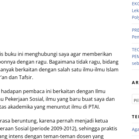
EKO
Lek
Pol
PRE
Pem
TE
lis buku ini menghubungi saya agar memberikan
PE
ponnya dengan ragu. Bagaimana tidak ragu, bidang
se
 banyak berkaitan dengan salah satu ilmu-ilmu Islam
’an dan Tafsir.
AR
 hadapan pembaca ini berkaitan dengan Ilmu
u Pekerjaan Sosial, ilmu yang baru buat saya dan
tas akademika yang menuntut ilmu di PTAI.
TE
rasa beruntung, karena pernah menjadi ketua
raan Sosial (periode 2009-2012), sehingga praktis
Ag
 yang intens dengan teman-teman dosen yang