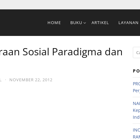
HOME
BUKU
ARTIKEL
LAYANAN
raan Sosial Paradigma dan
PO
L
·
NOVEMBER 22, 2012
PRO
Per
NA
Ke
Ind
IN
RA