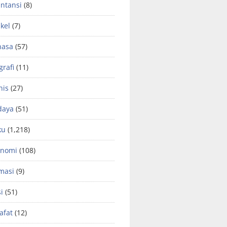
ntansi
(8)
ikel
(7)
hasa
(57)
grafi
(11)
nis
(27)
daya
(51)
ku
(1,218)
onomi
(108)
masi
(9)
si
(51)
safat
(12)