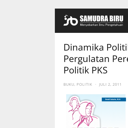
Dinamika Polit
Pergulatan Pe
Politik PKS
BUKU
,
POLITIK
·
JULI 2, 2011