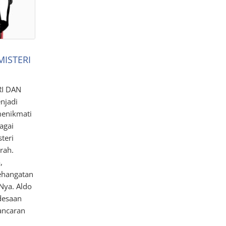
MISTERI
RI DAN
njadi
menikmati
agai
teri
rah.
,
ehangatan
Nya. Aldo
desaan
ancaran