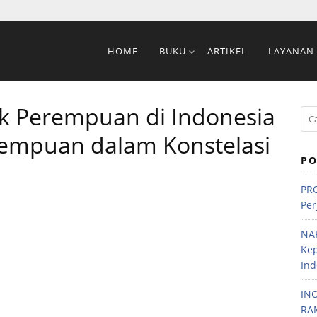
HOME
BUKU
ARTIKEL
LAYANAN
ik Perempuan di Indonesia
rempuan dalam Konstelasi
PO
PRO
Per
NA
Ke
Ind
IN
RA