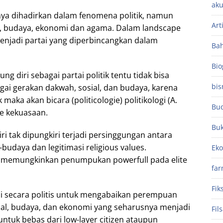
aku
ya dihadirkan dalam fenomena politik, namun
Art
al, budaya, ekonomi dan agama. Dalam landscape
menjadi partai yang diperbincangkan dalam
Ba
Bio
 diri sebagai partai politik tentu tidak bisa
bis
ai gerakan dakwah, sosial, dan budaya, karena
k maka akan bicara (politicologie) politikologi (A.
Bu
e kekuasaan.
Bu
ri tak dipungkiri terjadi persinggungan antara
-budaya dan legitimasi religious values.
Ek
 memungkinkan penumpukan powerfull pada elite
far
Fik
i secara politis untuk mengabaikan perempuan
osial, budaya, dan ekonomi yang seharusnya menjadi
Fil
tuk bebas dari low-layer citizen ataupun