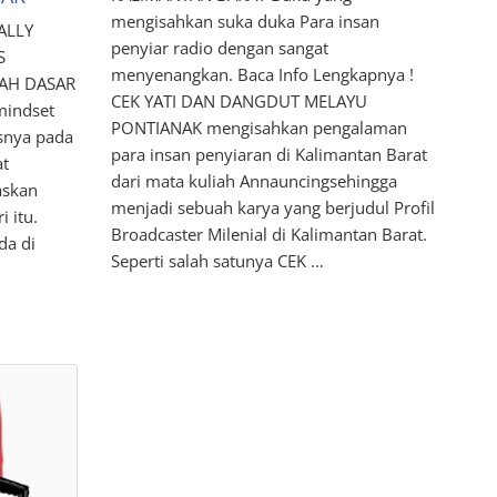
mengisahkan suka duka Para insan
ALLY
penyiar radio dengan sangat
S
menyenangkan. Baca Info Lengkapnya !
AH DASAR
CEK YATI DAN DANGDUT MELAYU
mindset
PONTIANAK mengisahkan pengalaman
snya pada
para insan penyiaran di Kalimantan Barat
at
dari mata kuliah Annauncingsehingga
askan
menjadi sebuah karya yang berjudul Profil
 itu.
Broadcaster Milenial di Kalimantan Barat.
da di
Seperti salah satunya CEK …
n