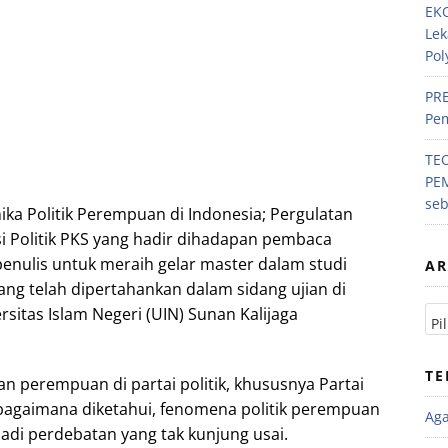
EKO
Lek
Pol
PRE
Pem
TE
PE
se
ka Politik Perempuan di Indonesia; Pergulatan
 Politik PKS yang hadir dihadapan pembaca
penulis untuk meraih gelar master dalam studi
AR
ang telah dipertahankan dalam sidang ujian di
sitas Islam Negeri (UIN) Sunan Kalijaga
TE
n perempuan di partai politik, khususnya Partai
ebagaimana diketahui, fenomena politik perempuan
Ag
jadi perdebatan yang tak kunjung usai.