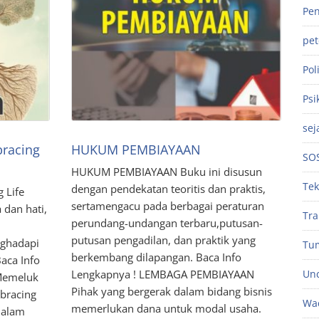
Pen
pe
Poli
Psi
sej
racing
HUKUM PEMBIAYAAN
SO
HUKUM PEMBIAYAAN Buku ini disusun
Tek
dengan pendekatan teoritis dan praktis,
 Life
sertamengacu pada berbagai peraturan
dan hati,
Tra
perundang-undangan terbaru,putusan-
putusan pengadilan, dan praktik yang
ghadapi
Tu
berkembang dilapangan. Baca Info
aca Info
Unc
Lengkapnya ! LEMBAGA PEMBIAYAAN
Memeluk
Pihak yang bergerak dalam bidang bisnis
bracing
Wac
memerlukan dana untuk modal usaha.
dalam