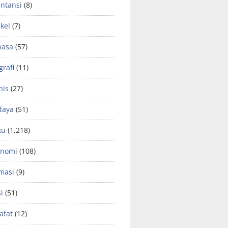
ntansi
(8)
ikel
(7)
hasa
(57)
grafi
(11)
nis
(27)
daya
(51)
ku
(1,218)
onomi
(108)
masi
(9)
si
(51)
safat
(12)