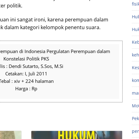
fisi
r politik.
Hub
an ini sangat ironi, karena perempuan dalam
uk dalam kategori kelompok penentu suara.
Hu
Keb
Perempuan di Indonesia Pergulatan Perempuan dalam
ke
Konstelasi Politik PKS
is : Dendi Sutarto, S.Sos, M.Si
Ke
Cetakan: I, Juli 2011
kom
Tebal : xiv + 224 halaman
Harga : Rp
ma
Mot
Pek
pe