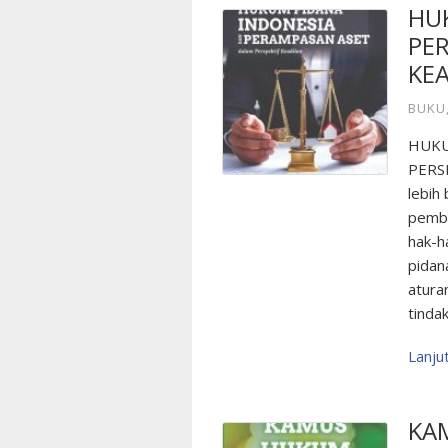
HU
PE
KE
BUKU
HUKU
PERS
lebih
pembe
hak-h
pidan
atura
tinda
Lanj
KA