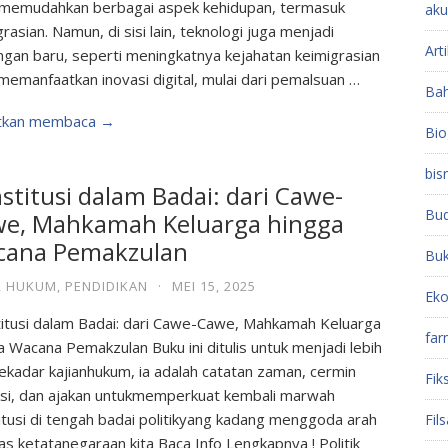
 memudahkan berbagai aspek kehidupan, termasuk
aku
rasian. Namun, di sisi lain, teknologi juga menjadi
Arti
ngan baru, seperti meningkatnya kejahatan keimigrasian
memanfaatkan inovasi digital, mulai dari pemalsuan …
Ba
utkan membaca →
Bio
bis
stitusi dalam Badai: dari Cawe-
Bu
e, Mahkamah Keluarga hingga
cana Pemakzulan
Bu
,
HUKUM
,
PENDIDIKAN
·
MEI 15, 2025
Ek
itusi dalam Badai: dari Cawe-Cawe, Mahkamah Keluarga
far
a Wacana Pemakzulan Buku ini ditulis untuk menjadi lebih
sekadar kajianhukum, ia adalah catatan zaman, cermin
Fiks
ksi, dan ajakan untukmemperkuat kembali marwah
itusi di tengah badai politikyang kadang menggoda arah
Fil
s ketatanegaraan kita Baca Info Lengkapnya ! Politik