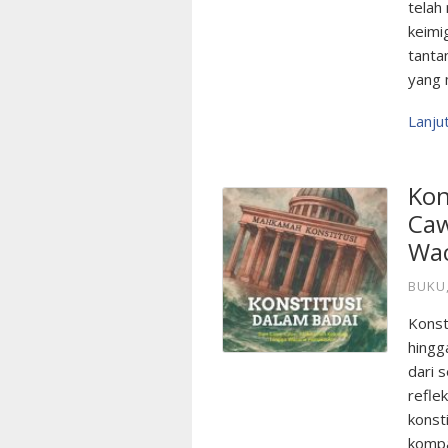
telah
keimig
tanta
yang 
Lanj
Kon
Caw
Wa
BUKU
Konst
hingg
dari 
refle
konst
kompa