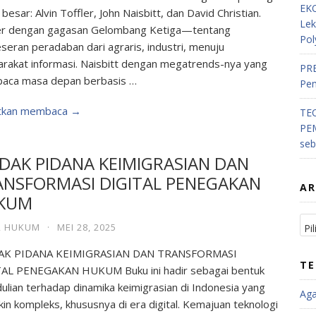
EKO
besar: Alvin Toffler, John Naisbitt, dan David Christian.
Lek
er dengan gagasan Gelombang Ketiga—tentang
Pol
seran peradaban dari agraris, industri, menuju
rakat informasi. Naisbitt dengan megatrends-nya yang
PRE
aca masa depan berbasis …
Pem
utkan membaca →
TE
PE
se
DAK PIDANA KEIMIGRASIAN DAN
ANSFORMASI DIGITAL PENEGAKAN
AR
KUM
,
HUKUM
·
MEI 28, 2025
AK PIDANA KEIMIGRASIAN DAN TRANSFORMASI
TE
AL PENEGAKAN HUKUM Buku ini hadir sebagai bentuk
ulian terhadap dinamika keimigrasian di Indonesia yang
Ag
in kompleks, khususnya di era digital. Kemajuan teknologi