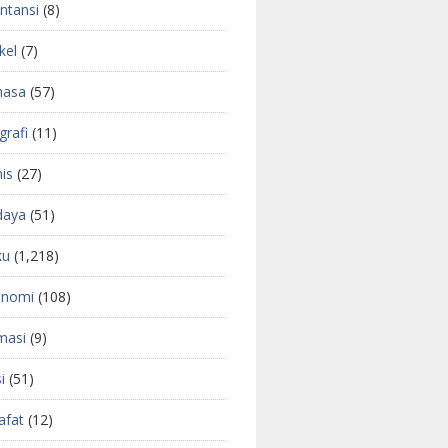
ntansi
(8)
kel
(7)
hasa
(57)
grafi
(11)
nis
(27)
daya
(51)
ku
(1,218)
onomi
(108)
masi
(9)
i
(51)
safat
(12)