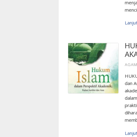
menja
menci
Lanj
HU
AKA
AGAM
HUKU
dan A
akade
dalam
prakt
dihar
membe
Lanj