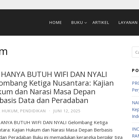
HOME
BUKU
ARTIKEL
LAYANAN
um
PO
 HANYA BUTUH WIFI DAN NYALI
ombang Ketiga Nusantara: Kajian
PRO
um dan Narasi Masa Depan
Per
basis Data dan Peradaban
NA
Ke
,
HUKUM
,
PENDIDIKAN
·
JUNI 12, 2025
Ind
HANYA BUTUH WIFI DAN NYALI Gelombang Ketiga
IN
tara: Kajian Hukum dan Narasi Masa Depan Berbasis
RA
dan Peradaban Buku ini memadukan kerangka berpikir tiga