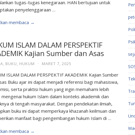
lankan tugas-tugas kenegaraan. HAN bertujuan untuk
Pen
ptakan penyelenggaraan …
pet
utkan membaca →
Poli
Psi
KUM ISLAM DALAM PERSPEKTIF
DEMIK Kajian Sumber dan Asas
sej
A
,
BUKU
,
HUKUM
·
MARET 7, 2025
SO
M ISLAM DALAM PERSPEKTIF AKADEMIK Kajian Sumber
Tek
sas Buku ajar ini dapat menjadi referensi bagi mahasiswa,
misi, serta praktisi hukum yang ingin memahami lebih
Tra
 mengenai hukum Islam dalam konteks akademik dan
iknya di tengah masyarakat. Dengan pendekatan ilmiah,
Tu
apkan buku ini dapat memperkaya khazanah keilmuan dan
Unc
rikan manfaat bagi pengembangan hukum Islam di …
Wac
utkan membaca →