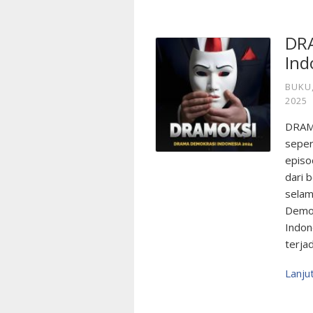
DR
Ind
BUKU
2025
DRAMO
seper
episo
dari 
selam
Demok
Indon
terjad
Lanj