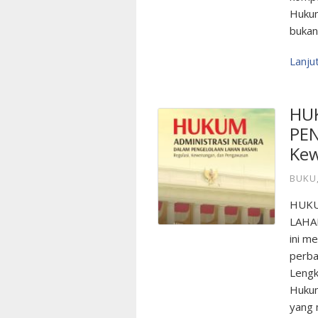
Hukum
bukan
Lanj
HU
PEN
Kew
BUKU
HUKU
LAHAN
ini me
perba
Lengk
Hukum
yang 