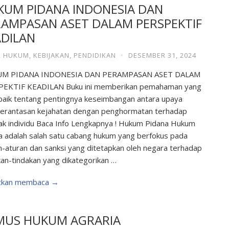
KUM PIDANA INDONESIA DAN
RAMPASAN ASET DALAM PERSPEKTIF
ADILAN
,
HUKUM
,
KEBIJAKAN
,
PENDIDIKAN
·
DESEMBER 31, 2024
M PIDANA INDONESIA DAN PERAMPASAN ASET DALAM
PEKTIF KEADILAN Buku ini memberikan pemahaman yang
 baik tentang pentingnya keseimbangan antara upaya
rantasan kejahatan dengan penghormatan terhadap
ak individu Baca Info Lengkapnya ! Hukum Pidana Hukum
a adalah salah satu cabang hukum yang berfokus pada
n-aturan dan sanksi yang ditetapkan oleh negara terhadap
kan-tindakan yang dikategorikan …
utkan membaca →
MUS HUKUM AGRARIA