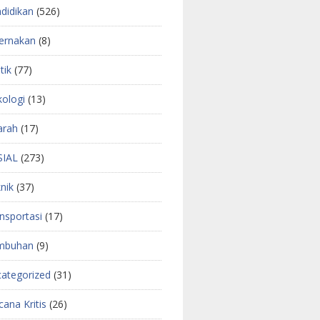
didikan
(526)
ernakan
(8)
tik
(77)
kologi
(13)
arah
(17)
SIAL
(273)
nik
(37)
nsportasi
(17)
mbuhan
(9)
ategorized
(31)
ana Kritis
(26)