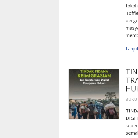
tokoh 
Toffl
perge
masya
memb
Lanj
TIN
TR
HU
BUKU
TIND
DIGIT
keped
semak