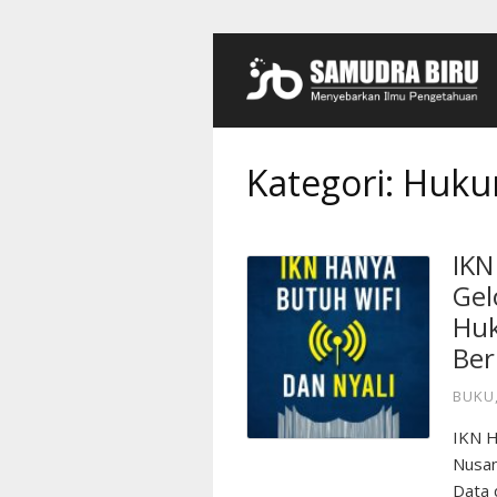
Kategori:
Huk
IKN
Gel
Huk
Ber
BUKU
IKN 
Nusan
Data 