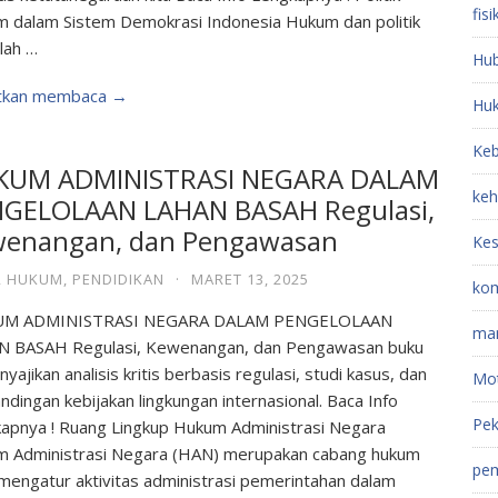
fisi
 dalam Sistem Demokrasi Indonesia Hukum dan politik
lah …
Hub
utkan membaca →
Hu
Keb
KUM ADMINISTRASI NEGARA DALAM
keh
GELOLAAN LAHAN BASAH Regulasi,
enangan, dan Pengawasan
Kes
,
HUKUM
,
PENDIDIKAN
·
MARET 13, 2025
kom
M ADMINISTRASI NEGARA DALAM PENGELOLAAN
ma
 BASAH Regulasi, Kewenangan, dan Pengawasan buku
nyajikan analisis kritis berbasis regulasi, studi kasus, dan
Mot
ndingan kebijakan lingkungan internasional. Baca Info
Pek
apnya ! Ruang Lingkup Hukum Administrasi Negara
 Administrasi Negara (HAN) merupakan cabang hukum
pem
mengatur aktivitas administrasi pemerintahan dalam