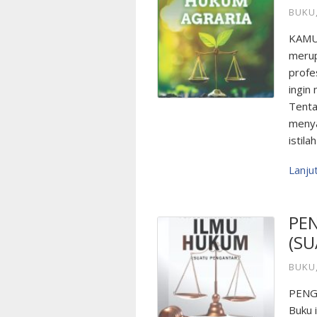
BUKU
KAMU
merup
profe
ingin
Tenta
menya
istil
Lanj
PE
(S
BUKU
PENG
Buku 