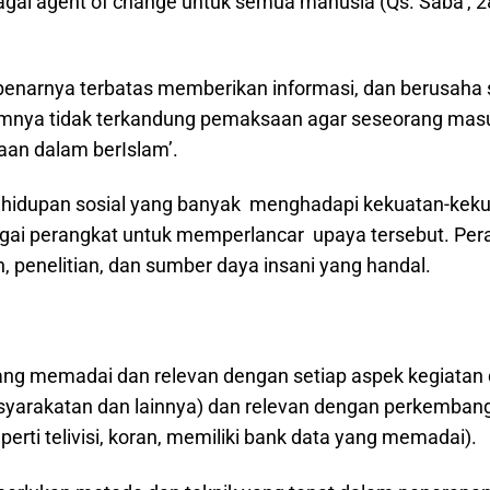
bagai agent of change untuk semua manusia (Qs. Saba’, 
benarnya terbatas memberikan informasi, dan berusah
nya tidak terkandung pemaksaan agar seseorang masuk 
aan dalam berIslam’.
hidupan sosial yang banyak menghadapi kekuatan-kekua
i perangkat untuk memperlancar upaya tersebut. Pera
, penelitian, dan sumber daya insani yang handal.
yang memadai dan relevan dengan setiap aspek kegiatan
emasyarakatan dan lainnya) dan relevan dengan perkemba
ti telivisi, koran, memiliki bank data yang memadai).