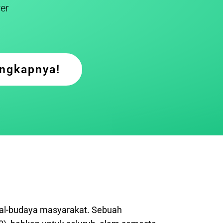
er
engkapnya!
ial-budaya masyarakat. Sebuah