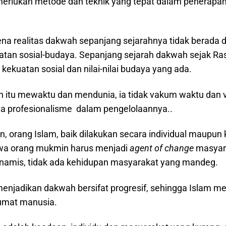
erlukan metode dan teknik yang tepat dalam penerapan
rena realitas dakwah sepanjang sejarahnya tidak berada 
kuatan sosial-budaya. Sepanjang sejarah dakwah sejak R
ekuatan sosial dan nilai-nilai budaya yang ada.
 itu mewaktu dan mendunia, ia tidak vakum waktu dan v
ta profesionalisme dalam pengelolaannya..
, orang Islam, baik dilakukan secara individual maupun 
hwa orang mukmin harus menjadi
agent of change
masyara
 dinamis, tidak ada kehidupan masyarakat yang mandeg.
jadikan dakwah bersifat progresif, sehingga Islam men
umat manusia.