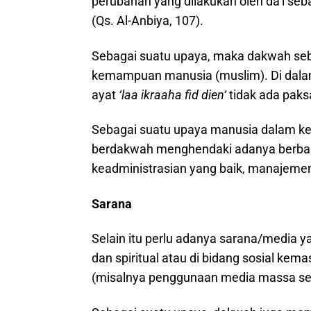
perubahan yang dilakukan oleh da’i se
(Qs. Al-Anbiya, 107).
Sebagai suatu upaya, maka dakwah se
kemampuan manusia (muslim). Di dalam
ayat
‘laa ikraaha fid dien‘
tidak ada paks
Sebagai suatu upaya manusia dalam ke
berdakwah menghendaki adanya berbaga
keadministrasian yang baik, manajemen
Sarana
Selain itu perlu adanya sarana/media 
dan spiritual atau di bidang sosial k
(misalnya penggunaan media massa seper