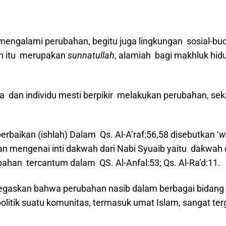
n mengalami perubahan, begitu juga lingkungan sosial-bu
an itu merupakan
sunnatullah
, alamiah bagi makhluk hidup
sa dan individu mesti berpikir melakukan perubahan, se
baikan (ishlah) Dalam Qs. Al-A’raf:56,58 disebutkan ‘
w
mengenai inti dakwah dari Nabi Syuaib yaitu dakwah da
han tercantum dalam QS. Al-Anfal:53; Qs. Al-Ra’d:11.
negaskan bahwa perubahan nasib dalam berbagai bidang
-politik suatu komunitas, termasuk umat Islam, sangat t