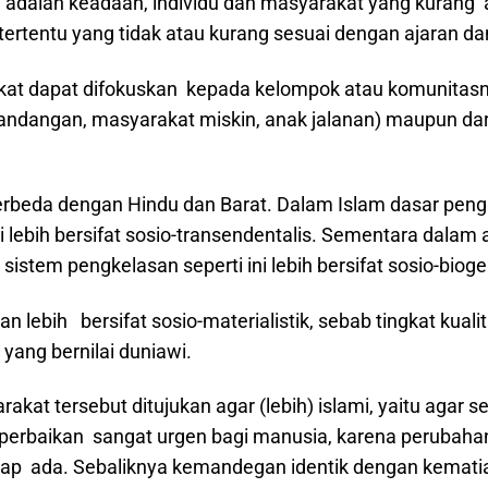
adalah keadaan, individu dan masyarakat yang kurang a
me) tertentu yang tidak atau kurang sesuai dengan ajaran da
at dapat difokuskan kepada kelompok atau komunitasnya
landangan, masyarakat miskin, anak jalanan) maupun dari 
 berbeda dengan Hindu dan Barat. Dalam Islam dasar peng
i lebih bersifat sosio-transendentalis. Sementara dala
sistem pengkelasan seperti ini lebih bersifat sosio-bioge
lebih bersifat sosio-materialistik, sebab tingkat kuali
yang bernilai duniawi.
at tersebut ditujukan agar (lebih) islami, yaitu agar ses
perbaikan sangat urgen bagi manusia, karena perubahan
gap ada. Sebaliknya kemandegan identik dengan kemati