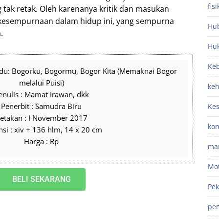
fisi
 tak retak. Oleh karenanya kritik dan masukan
h kesempurnaan dalam hidup ini, yang sempurna
Hub
.
Hu
Keb
ndu: Bogorku, Bogormu, Bogor Kita (Memaknai Bogor
melalui Puisi)
ke
enulis : Mamat Irawan, dkk
Penerbit : Samudra Biru
Ke
etakan : I November 2017
kom
si : xiv + 136 hlm, 14 x 20 cm
Harga : Rp
ma
Mot
BELI SEKARANG
Pek
pe