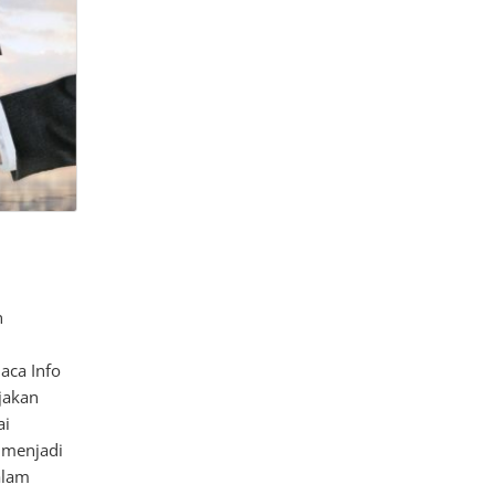
n
aca Info
jakan
ai
 menjadi
alam