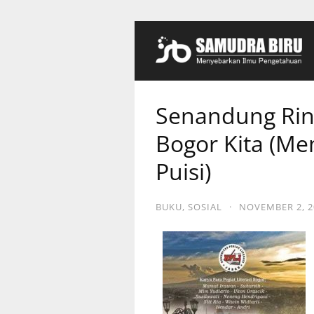
Senandung Rin
Bogor Kita (Me
Puisi)
BUKU
,
SOSIAL
·
NOVEMBER 2, 2