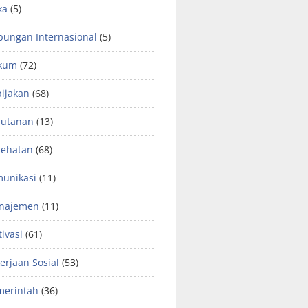
ka
(5)
ungan Internasional
(5)
kum
(72)
ijakan
(68)
hutanan
(13)
sehatan
(68)
unikasi
(11)
najemen
(11)
ivasi
(61)
erjaan Sosial
(53)
merintah
(36)