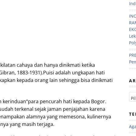
Ind
IN
RA
EKO
Lek
Pol
PRE
Pem
 kilatan cahaya dan hanya dinikmati ketika
 Gibran, 1883-1931).Puisi adalah ungkapan hati
kapkan kepada orang lain sehingga bisa dinikmati
AR
ian kerinduan“para pencurah hati kepada Bogor.
sudah terkenal sejak jaman penjajahan karena
TE
 kenampakan alamnya yang memesona, kulinernya
atnya yang masih terjaga.
Ag