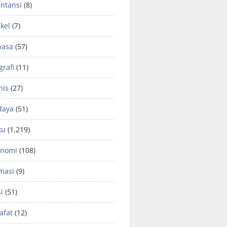
ntansi
(8)
ikel
(7)
hasa
(57)
grafi
(11)
nis
(27)
daya
(51)
ku
(1,219)
onomi
(108)
masi
(9)
si
(51)
safat
(12)