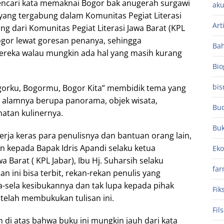
pencari kata memaknai Bogor bak anugerah surgawi
aku
siyang tergabung dalam Komunitas Pegiat Literasi
Art
 dari Komunitas Pegiat Literasi Jawa Barat (KPL
gor lewat goresan penanya, sehingga
Ba
ereka walau mungkin ada hal yang masih kurang
Bio
bis
orku, Bogormu, Bogor Kita” membidik tema yang
 alamnya berupa panorama, objek wisata,
Bu
atan kulinernya.
Bu
kerja keras para penulisnya dan bantuan orang lain,
an kepada Bapak Idris Apandi selaku ketua
Ek
a Barat ( KPL Jabar), Ibu Hj. Suharsih selaku
far
an ini bisa terbit, rekan-rekan penulis yang
-sela kesibukannya dan tak lupa kepada pihak
Fik
telah membukukan tulisan ini.
Fil
n di atas bahwa buku ini mungkin jauh dari kata