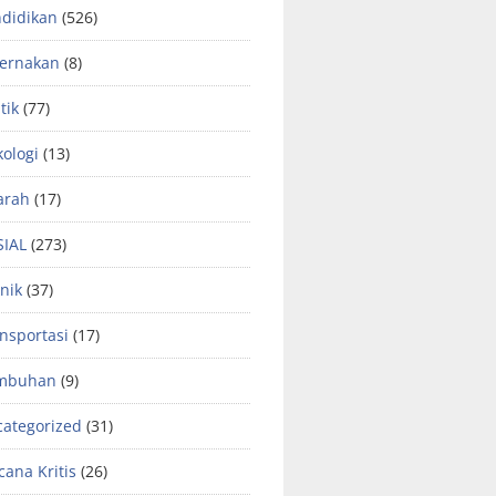
didikan
(526)
ternakan
(8)
tik
(77)
kologi
(13)
arah
(17)
SIAL
(273)
nik
(37)
nsportasi
(17)
mbuhan
(9)
ategorized
(31)
ana Kritis
(26)