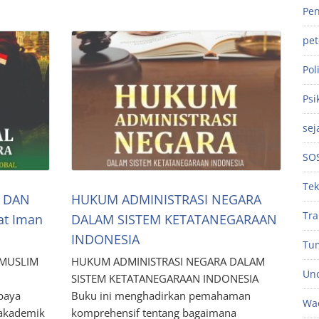
Pen
pe
Poli
Psi
sej
SO
Tek
 DAN
HUKUM ADMINISTRASI NEGARA
Tra
t Iman
DALAM SISTEM KETATANEGARAAN
INDONESIA
Tu
MUSLIM
HUKUM ADMINISTRASI NEGARA DALAM
Unc
SISTEM KETATANEGARAAN INDONESIA
paya
Buku ini menghadirkan pemahaman
Wac
 akademik
komprehensif tentang bagaimana