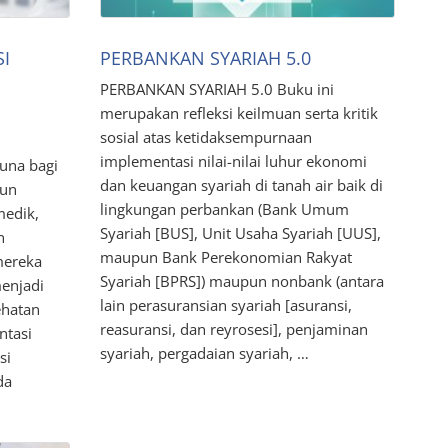
I
PERBANKAN SYARIAH 5.0
PERBANKAN SYARIAH 5.0 Buku ini
merupakan refleksi keilmuan serta kritik
sosial atas ketidaksempurnaan
implementasi nilai-nilai luhur ekonomi
una bagi
dan keuangan syariah di tanah air baik di
pun
lingkungan perbankan (Bank Umum
medik,
Syariah [BUS], Unit Usaha Syariah [UUS],
n
maupun Bank Perekonomian Rakyat
mereka
Syariah [BPRS]) maupun nonbank (antara
menjadi
lain perasuransian syariah [asuransi,
ehatan
reasuransi, dan reyrosesi], penjaminan
ntasi
syariah, pergadaian syariah, …
si
da