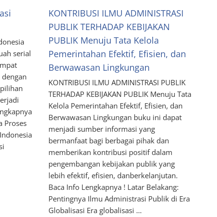
asi
KONTRIBUSI ILMU ADMINISTRASI
PUBLIK TERHADAP KEBIJAKAN
PUBLIK Menuju Tata Kelola
donesia
Pemerintahan Efektif, Efisien, dan
uah serial
empat
Berwawasan Lingkungan
n dengan
KONTRIBUSI ILMU ADMINISTRASI PUBLIK
pilihan
TERHADAP KEBIJAKAN PUBLIK Menuju Tata
erjadi
Kelola Pemerintahan Efektif, Efisien, dan
engkapnya
Berwawasan Lingkungan buku ini dapat
a Proses
menjadi sumber informasi yang
 Indonesia
bermanfaat bagi berbagai pihak dan
si
memberikan kontribusi positif dalam
pengembangan kebijakan publik yang
lebih efektif, efisien, danberkelanjutan.
Baca Info Lengkapnya ! Latar Belakang:
Pentingnya Ilmu Administrasi Publik di Era
Globalisasi Era globalisasi …