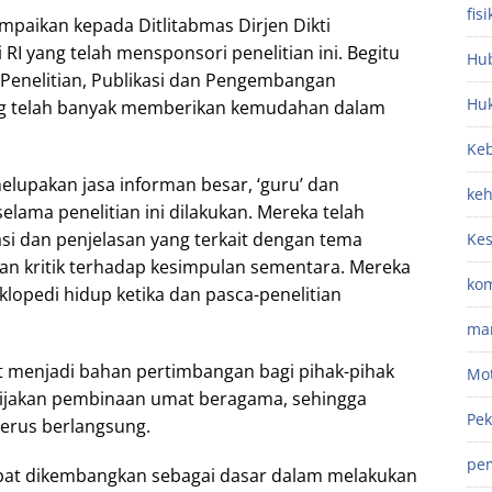
fisi
mpaikan kepada Ditlitabmas Dirjen Dikti
 RI yang telah mensponsori penelitian ini. Begitu
Hub
Penelitian, Publikasi dan Pengembangan
Hu
g telah banyak memberikan kemudahan dalam
Keb
melupakan jasa informan besar, ‘guru’ dan
ke
selama penelitian ini dilakukan. Mereka telah
i dan penjelasan yang terkait dengan tema
Ke
kan kritik terhadap kesimpulan sementara. Mereka
kom
lopedi hidup ketika dan pasca-penelitian
ma
t menjadi bahan pertimbangan bagi pihak-pihak
Mot
bijakan pembinaan umat beragama, sehingga
Pek
erus berlangsung.
pe
 dapat dikembangkan sebagai dasar dalam melakukan