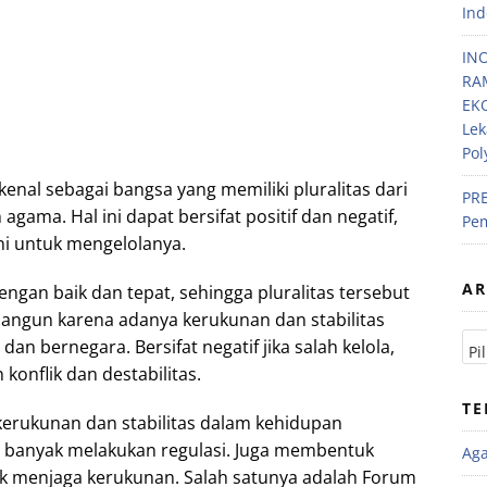
Ind
IN
RA
EKO
Lek
Pol
kenal sebagai bangsa yang memiliki pluralitas dari
PRE
ama. Hal ini dapat bersifat positif dan negatif,
Pem
ni untuk mengelolanya.
AR
a dengan baik dan tepat, sehingga pluralitas tersebut
ngun karena adanya kerukunan dan stabilitas
n bernegara. Bersifat negatif jika salah kelola,
onflik dan destabilitas.
TE
rukunan dan stabilitas dalam kehidupan
 banyak melakukan regulasi. Juga membentuk
Ag
tuk menjaga kerukunan. Salah satunya adalah Forum