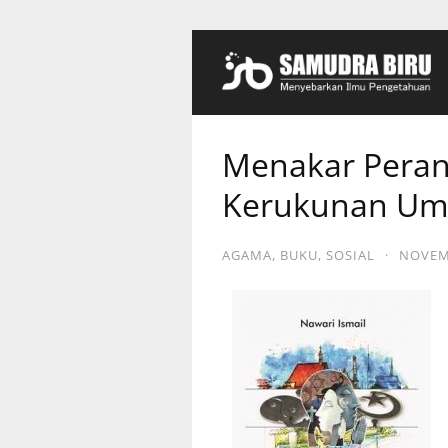
Menakar Pera
Kerukunan Um
AGAMA
,
BUKU
,
SOSIAL
·
NOVEMB