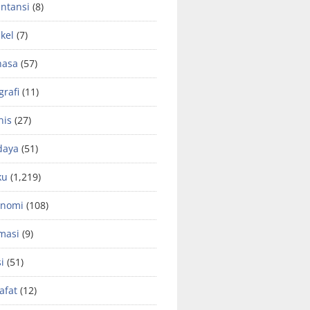
ntansi
(8)
ikel
(7)
hasa
(57)
grafi
(11)
nis
(27)
daya
(51)
ku
(1,219)
onomi
(108)
masi
(9)
si
(51)
safat
(12)