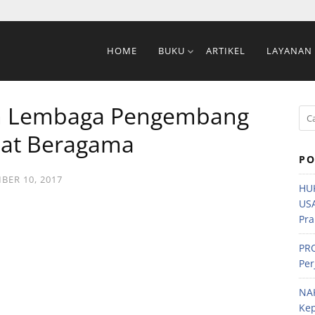
HOME
BUKU
ARTIKEL
LAYANAN
n Lembaga Pengembang
at Beragama
PO
ER 10, 2017
HU
US
Pra
PRO
Per
NA
Ke