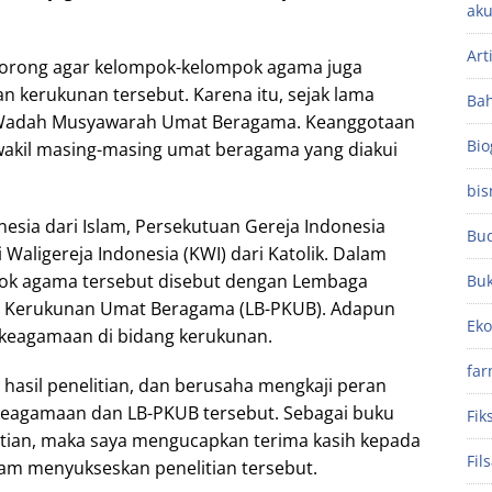
aku
.
Art
dorong agar kelompok-kelompok agama juga
an kerukunan tersebut. Karena itu, sejak lama
Ba
 Wadah Musyawarah Umat Beragama. Keanggotaan
Bio
 wakil masing-masing umat beragama yang diakui
bis
nesia dari Islam, Persekutuan Gereja Indonesia
Bu
i Waligereja Indonesia (KWI) dari Katolik. Dalam
pok agama tersebut disebut dengan Lembaga
Bu
 Kerukunan Umat Beragama (LB-PKUB). Adapun
Ek
 keagamaan di bidang kerukunan.
far
hasil penelitian, dan berusaha mengkaji peran
 keagamaan dan LB-PKUB tersebut. Sebagai buku
Fik
itian, maka saya mengucapkan terima kasih kepada
Fil
alam menyukseskan penelitian tersebut.