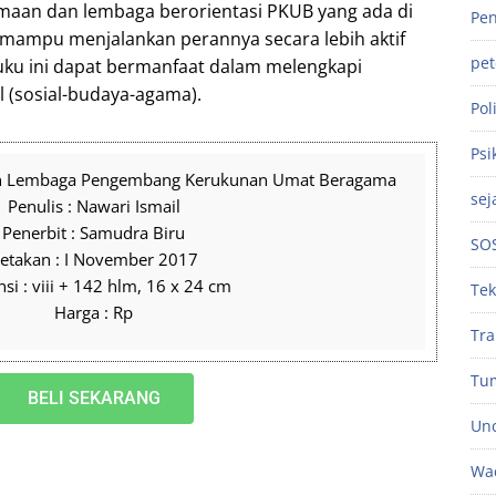
aan dan lembaga berorientasi PKUB yang ada di
Pen
 mampu menjalankan perannya secara lebih aktif
pe
 buku ini dapat bermanfaat dalam melengkapi
al (sosial-budaya-agama).
Poli
Psi
ran Lembaga Pengembang Kerukunan Umat Beragama
sej
Penulis : Nawari Ismail
Penerbit : Samudra Biru
SO
etakan : I November 2017
si : viii + 142 hlm, 16 x 24 cm
Tek
Harga : Rp
Tra
Tu
BELI SEKARANG
Unc
Wac