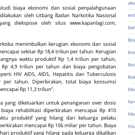
aku
studi biaya ekonomi dan sosial penyalahgunaan
dilakukan oleh Litbang Badan Narkotika Nasional
Art
ang diekspose oleh situs www.kapanlagi.com,
Ba
Bio
arkoba menimbulkan kerugian ekonomi dan sosial
encapai sekitar Rp 18,4 triliun per tahun. Kerugian
bis
langnya waktu produktif Rp 1,4 triliun per tahun,
Bu
i Rp 4,9 triliun per tahun dan biaya pengobatan
eperti HIV AIDS, AIDS, Hepatitis dan Tuberculosis
Bu
r per tahun. Diperkirakan, total biaya konsumsi
ncapai Rp 11,3 triliun”.
Ek
far
ya yang dikeluarkan untuk penanganan over dosis
biaya rehabilitasi diperkirakan mencapai Rp 410
Fik
aktu produktif yang hilang dari keluarga pelaku
erkirakan mencapai Rp 106 miliar per tahun. Biaya
Fil
 hari produktif yang hilang pada keluarga dikalikan