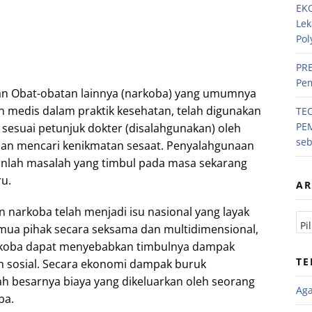
EKO
Lek
Pol
PRE
Pem
an Obat-obatan lainnya (narkoba) yang umumnya
 medis dalam praktik kesehatan, telah digunakan
TE
PE
sesuai petunjuk dokter (disalahgunakan) oleh
se
an mencari kenikmatan sesaat. Penyalahgunaan
anlah masalah yang timbul pada masa sekarang
u.
AR
 narkoba telah menjadi isu nasional yang layak
mua pihak secara seksama dan multidimensional,
rkoba dapat menyebabkan timbulnya dampak
TE
 sosial. Secara ekonomi dampak buruk
h besarnya biaya yang dikeluarkan oleh seorang
Ag
ba.