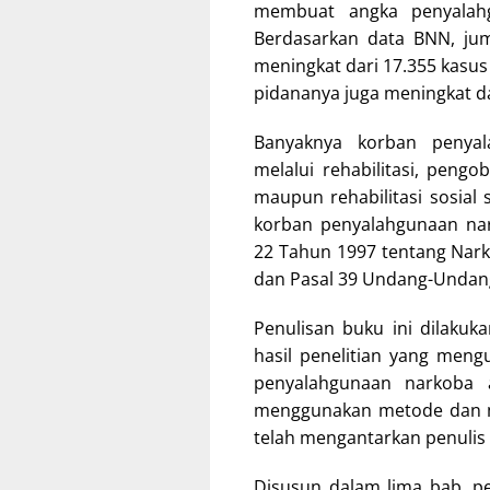
membuat angka penyalahg
Berdasarkan data BNN, jum
meningkat dari 17.355 kasus
pidananya juga meningkat da
Banyaknya korban penya
melalui rehabilitasi, peng
maupun rehabilitasi sosial
korban penyalahgunaan na
22 Tahun 1997 tentang Narkot
dan Pasal 39 Undang-Undang
Penulisan buku ini dilakuk
hasil penelitian yang meng
penyalahgunaan narkoba
menggunakan metode dan ma
telah mengantarkan penulis 
Disusun dalam lima bab, pe