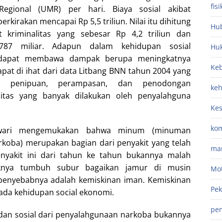
fisi
ional (UMR) per hari. Biaya sosial akibat
kirakan mencapai Rp 5,5 triliun. Nilai itu dihitung
Hub
at kriminalitas yang sebesar Rp 4,2 triliun dan
787 miliar. Adapun dalam kehidupan sosial
Hu
 dapat membawa dampak berupa meningkatnya
Keb
 dapat di ihat dari data Litbang BNN tahun 2004 yang
an, penipuan, perampasan, dan penodongan
ke
litas yang banyak dilakukan oleh penyalahguna
Ke
kom
awari mengemukakan bahwa minum (minuman
rkoba) merupakan bagian dari penyakit yang telah
ma
enyakit ini dari tahun ke tahun bukannya malah
iknya tumbuh subur bagaikan jamur di musin
Mot
 penyebabnya adalah kemiskinan iman. Kemiskinan
Pek
ada kehidupan social ekonomi.
pe
an sosial dari penyalahgunaan narkoba bukannya