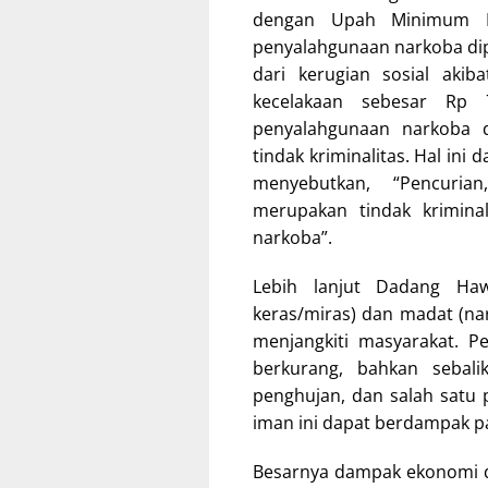
dengan Upah Minimum Reg
penyalahgunaan narkoba diper
dari kerugian sosial akib
kecelakaan sebesar Rp 
penyalahgunaan narkoba
tindak kriminalitas. Hal ini
menyebutkan, “Pencuri
merupakan tindak krimina
narkoba”.
Lebih lanjut Dadang H
keras/miras) dan madat (na
menjangkiti masyarakat. P
berkurang, bahkan sebal
penghujan, dan salah satu
iman ini dapat berdampak p
Besarnya dampak ekonomi d