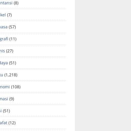
ntansi
(8)
ikel
(7)
hasa
(57)
grafi
(11)
nis
(27)
daya
(51)
ku
(1,218)
onomi
(108)
masi
(9)
si
(51)
safat
(12)