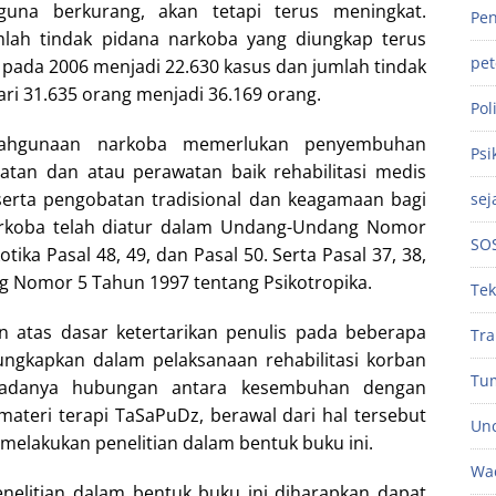
una berkurang, akan tetapi terus meningkat.
Pen
lah tindak pidana narkoba yang diungkap terus
pe
 pada 2006 menjadi 22.630 kasus dan jumlah tindak
ri 31.635 orang menjadi 36.169 orang.
Poli
lahgunaan narkoba memerlukan penyembuhan
Psi
obatan dan atau perawatan baik rehabilitasi medis
 serta pengobatan tradisional dan keagamaan bagi
sej
rkoba telah diatur dalam Undang-Undang Nomor
SO
ika Pasal 48, 49, dan Pasal 50. Serta Pasal 37, 38,
 Nomor 5 Tahun 1997 tentang Psikotropika.
Tek
an atas dasar ketertarikan penulis pada beberapa
Tra
ungkapkan dalam pelaksanaan rehabilitasi korban
Tu
 adanya hubungan antara kesembuhan dengan
teri terapi TaSaPuDz, berawal dari hal tersebut
Unc
melakukan penelitian dalam bentuk buku ini.
Wac
nelitian dalam bentuk buku ini diharapkan dapat