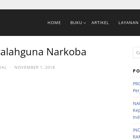
HOME
BUKU
ARTIKEL
LAYANAN
yalahguna Narkoba
IAL
·
NOVEMBER 1, 2018
PO
PRO
Per
NA
Ke
Ind
IN
RA