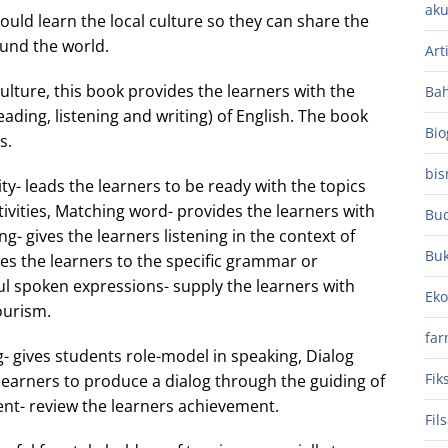
aku
uld learn the local culture so they can share the
ound the world.
Art
lture, this book provides the learners with the
Ba
reading, listening and writing) of English. The book
Bio
ts.
bis
ity- leads the learners to be ready with the topics
tivities, Matching word- provides the learners with
Bu
g- gives the learners listening in the context of
Bu
es the learners to the specific grammar or
l spoken expressions- supply the learners with
Ek
tourism.
far
g- gives students role-model in speaking, Dialog
Fik
earners to produce a dialog through the guiding of
nt- review the learners achievement.
Fil