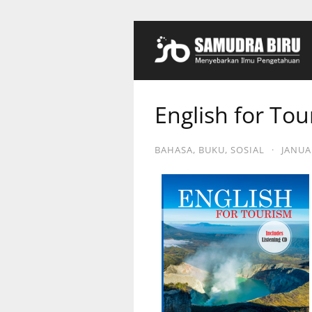
English for To
BAHASA
,
BUKU
,
SOSIAL
·
JANUAR