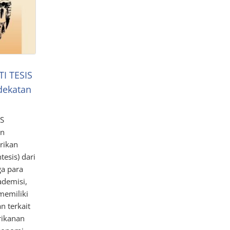
I TESIS
dekatan
S
an
rikan
tesis) dari
a para
ademisi,
memiliki
n terkait
rikanan