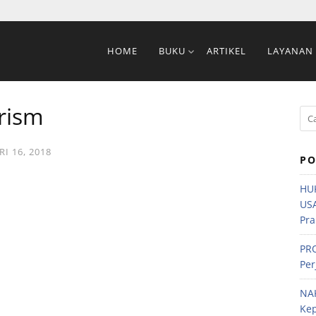
HOME
BUKU
ARTIKEL
LAYANAN
urism
I 16, 2018
PO
HU
US
Pra
PRO
Per
NA
Ke