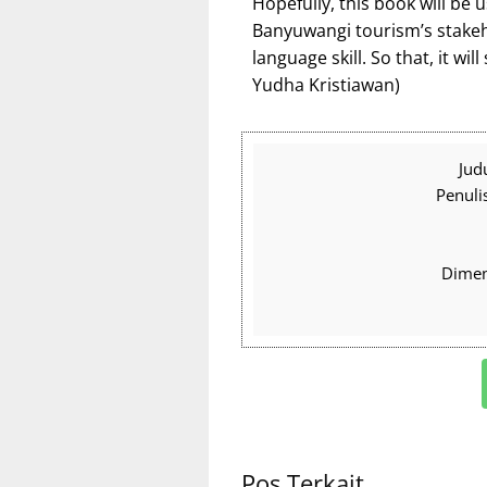
Hopefully, this book will be 
Banyuwangi tourism’s stakeh
language skill. So that, it w
Yudha Kristiawan)
Jud
Penuli
Dimens
Pos Terkait