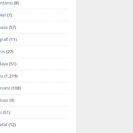
ntansi
(8)
ikel
(7)
hasa
(57)
grafi
(11)
nis
(27)
daya
(51)
ku
(1,219)
onomi
(108)
masi
(9)
si
(51)
safat
(12)