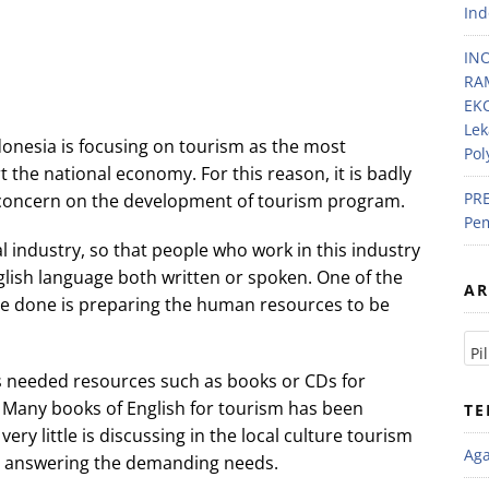
Ind
IN
RA
EKO
Lek
donesia is focusing on tourism as the most
Pol
the national economy. For this reason, it is badly
PRE
 concern on the development of tourism program.
Pem
l industry, so that people who work in this industry
lish language both written or spoken. One of the
AR
e done is preparing the human resources to be
 is needed resources such as books or CDs for
. Many books of English for tourism has been
TE
ery little is discussing in the local culture tourism
Ag
rs answering the demanding needs.