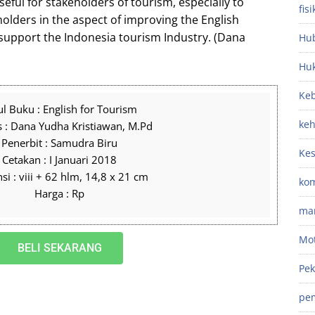
useful for stakeholders of tourism, especially to
fisi
olders in the aspect of improving the English
ill support the Indonesia tourism Industry. (Dana
Hub
Hu
Keb
ul Buku : English for Tourism
ke
s : Dana Yudha Kristiawan, M.Pd
Penerbit : Samudra Biru
Ke
Cetakan : I Januari 2018
i : viii + 62 hlm, 14,8 x 21 cm
kom
Harga : Rp
ma
Mot
BELI SEKARANG
Pek
pe