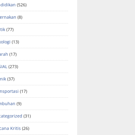
didikan
(526)
ternakan
(8)
tik
(77)
kologi
(13)
arah
(17)
SIAL
(273)
nik
(37)
nsportasi
(17)
mbuhan
(9)
ategorized
(31)
ana Kritis
(26)