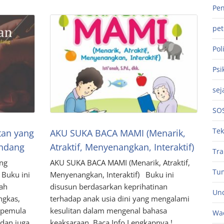
Pen
pe
Poli
Psi
sej
SO
Tek
an yang
AKU SUKA BACA MAMI (Menarik,
ndang
Atraktif, Menyenangkan, Interaktif)
Tra
ng
AKU SUKA BACA MAMI (Menarik, Atraktif,
Tu
Buku ini
Menyenangkan, Interaktif) Buku ini
ah
disusun berdasarkan keprihatinan
Unc
ngkas,
terhadap anak usia dini yang mengalami
a pemula
kesulitan dalam mengenal bahasa
Wac
dan juga
keaksaraan, Baca Info Lengkapnya !