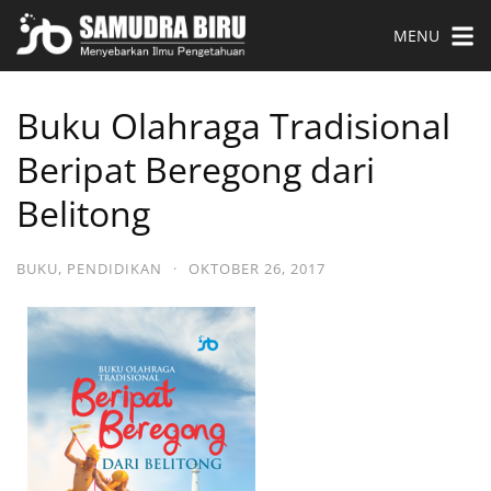
MENU
Buku Olahraga Tradisional
Beripat Beregong dari
Belitong
BUKU
,
PENDIDIKAN
·
OKTOBER 26, 2017