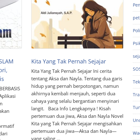
Pen
pe
Poli
Psi
sej
ISLAM
Kita Yang Tak Pernah Sejajar
SO
ri,
Kita Yang Tak Pernah Sejajar Ini cerita
is
tentang Aksa dan Nayla. Tentang dua garis
Tek
hidup yang pernah berpotongan, namun
BERBASIS
akhirnya kembali menjauh, seperti dua
Tra
Aplikasi
cahaya yang selalu bergantian menyinari
an
Tu
langit. Baca Info Lengkapnya ! Kisah
akan
pertemuan dua jiwa, Aksa dan Nayla Novel
Unc
Kita yang Tak Pernah Sejajar mengisahkan
rmatif
pertemuan dua jiwa—Aksa dan Nayla—
Wac
dari
yang saling …