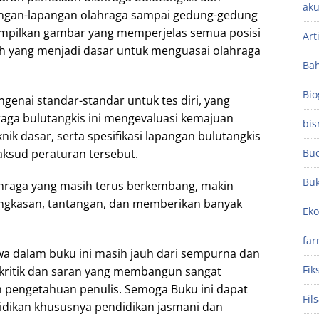
aku
ngan-lapangan olahraga sampai gedung-gedung
ampilkan gambar yang memperjelas semua posisi
Art
uh yang menjadi dasar untuk menguasai olahraga
Ba
Bio
engenai standar-standar untuk tes diri, yang
aga bulutangkis ini mengevaluasi kemajuan
bis
nik dasar, serta spesifikasi lapangan bulutangkis
ksud peraturan tersebut.
Bu
Bu
ahraga yang masih terus berkembang, makin
gkasan, tantangan, dan memberikan banyak
Ek
far
wa dalam buku ini masih jauh dari sempurna dan
Fik
 kritik dan saran yang membangun sangat
pengetahuan penulis. Semoga Buku ini dapat
Fil
idikan khususnya pendidikan jasmani dan