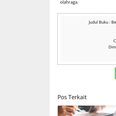
olahraga.
Judul Buku : B
C
Dime
Pos Terkait