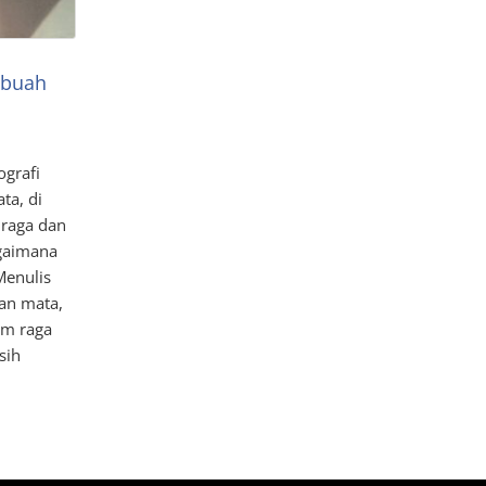
ebuah
ografi
ta, di
 raga dan
agaimana
Menulis
gan mata,
am raga
sih