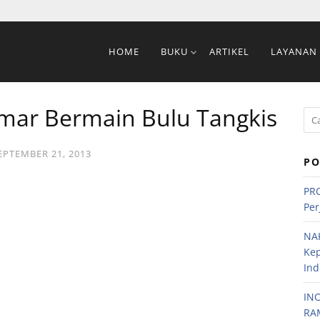
HOME
BUKU
ARTIKEL
LAYANAN
emar Bermain Bulu Tangkis
EPTEMBER 21, 2013
PO
PRO
Per
NA
Ke
Ind
IN
RA