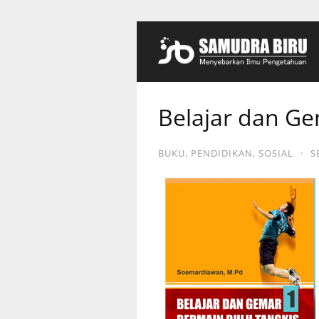
Belajar dan G
BUKU
,
PENDIDIKAN
,
SOSIAL
·
S