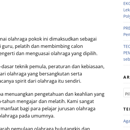
EKO
Lek
Pol
PRE
Pem
ai olahraga pokok ini dimaksudkan sebagai
 guru, pelatih dan membimbing calon
TE
PE
gerti dan menguasai olahraga yang dipilih.
se
r-dasar teknik pemula, peraturan dan kebiasaan,
ari olahraga yang bersangkutan serta
AR
a spirit dari olahraga itu sendiri.
oba menuangkan pengetahuan dan keahlian yang
n-tahun mengajar dan melatih. Kami sangat
manfaat bagi para pelajar jurusan olahraga
TE
olahraga pada umumnya.
Ag
arah pemulaan olahraga bulutangkis dan