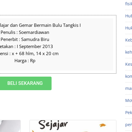
fisi
Hub
elajar dan Gemar Bermain Bulu Tangkis I
Hu
Penulis : Soemardiawan
Penerbit : Samudra Biru
Keb
etakan : I September 2013
ke
nsi : x + 68 hlm, 14 x 20 cm
Harga : Rp
Ke
kom
BELI SEKARANG
ma
Mot
Pek
pe