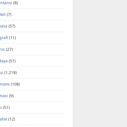
ntansi
(8)
ikel
(7)
hasa
(57)
grafi
(11)
nis
(27)
daya
(51)
ku
(1,218)
onomi
(108)
masi
(9)
si
(51)
safat
(12)