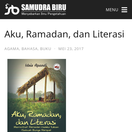
MENU
Aku, Ramadan, dan Literasi
AGAMA
,
BAHASA
,
BUKU
·
MEI 23, 2017