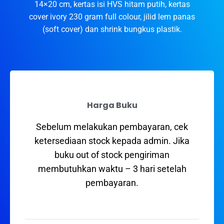
14×20 cm, kertas isi HVS hitam putih, kertas
cover ivory 230 gram full colour, jilid lem panas
(soft cover) dan shrink bungkus plastik.
Harga Buku
Sebelum melakukan pembayaran, cek
ketersediaan stock kepada admin. Jika
buku out of stock pengiriman
membutuhkan waktu – 3 hari setelah
pembayaran.