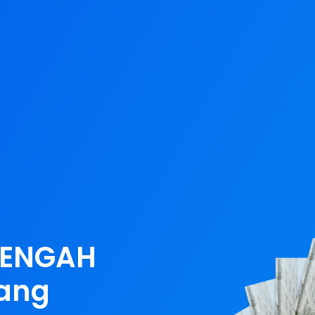
TENGAH
tang