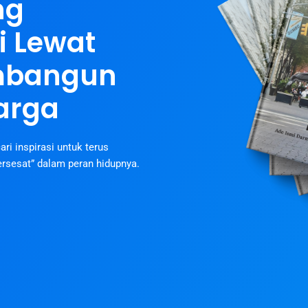
ng
 Lewat
mbangun
arga
ri inspirasi untuk terus
rsesat” dalam peran hidupnya.