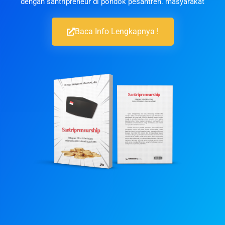
dengan santripreneur di pondok pesantren. masyarakat
Baca Info Lengkapnya !