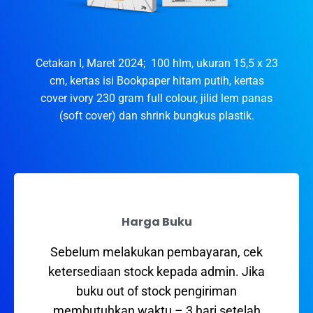
Cetakan I, Maret 2024; 100 hlm, ukuran 15,5 x 23
cm, kertas isi Bookpaper hitam putih, kertas
cover ivory 230 gram full colour, jilid lem panas
(soft cover) dan shrink bungkus plastik.
Harga Buku
Sebelum melakukan pembayaran, cek
ketersediaan stock kepada admin. Jika
buku out of stock pengiriman
membutuhkan waktu – 3 hari setelah