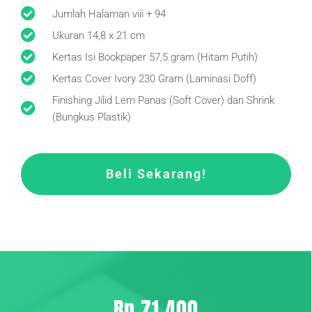
Jumlah Halaman viii + 94
Ukuran 14,8 x 21 cm
Kertas Isi Bookpaper 57,5 gram (Hitam Putih)
Kertas Cover Ivory 230 Gram (Laminasi Doff)
Finishing Jilid Lem Panas (Soft Cover) dan Shrink
(Bungkus Plastik)
Beli Sekarang!
Rp 71.400