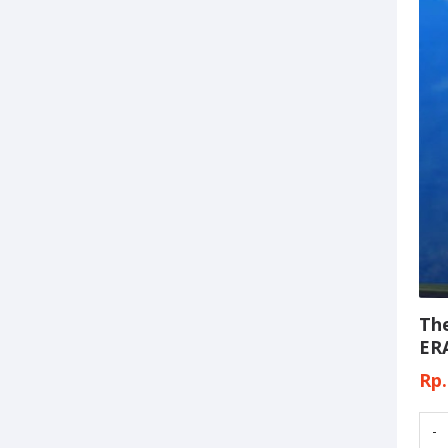
Th
ERA
Rp.