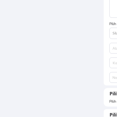
Pili
Si
Pil
Pili
Pi