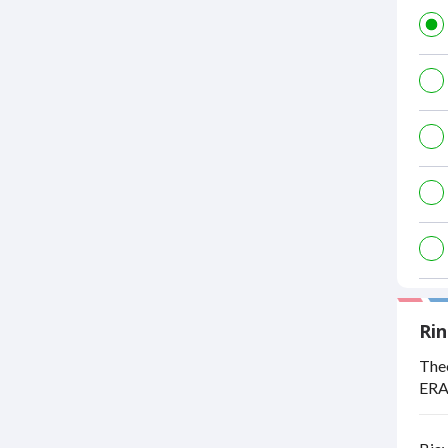
Rin
The
ERA