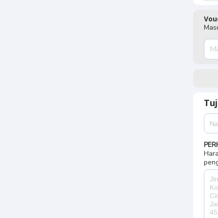
Vou
Masu
Tu
PER
Hara
peng