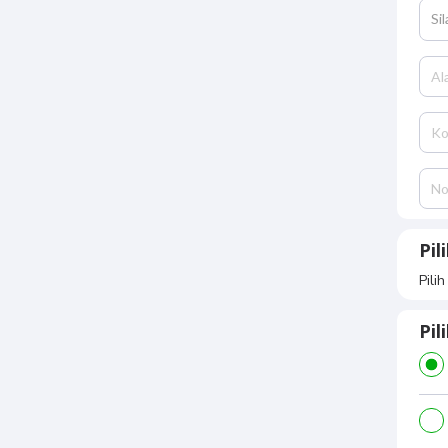
Si
Pil
Pili
Pi