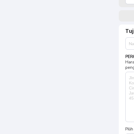
Tu
PER
Hara
peng
Pili