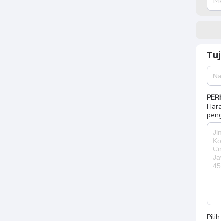
Tu
PER
Hara
peng
Pili