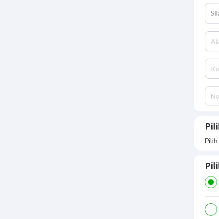
Si
Pil
Pili
Pi