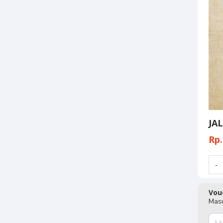
JA
Rp.
Vou
Masu