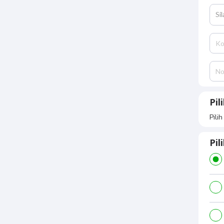
Si
Pil
Pili
Pi