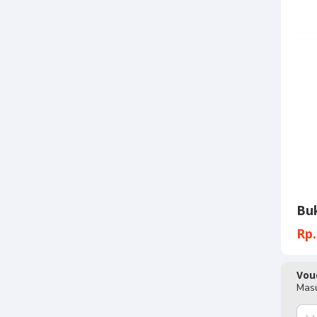
Buk
Rp.
Vou
Masu