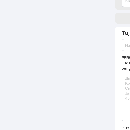
Tu
PER
Hara
peng
Pili