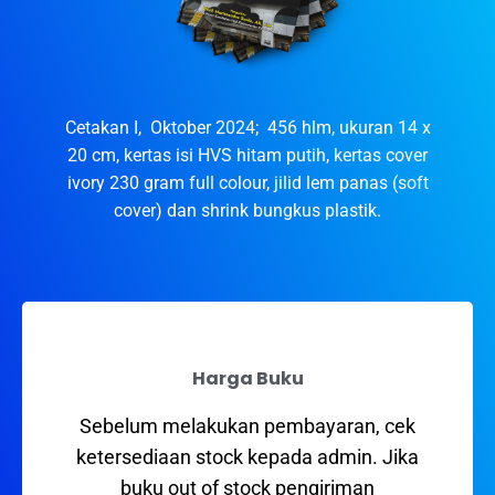
Cetakan I, Oktober 2024; 456 hlm, ukuran 14 x
20 cm, kertas isi HVS hitam putih, kertas cover
ivory 230 gram full colour, jilid lem panas (soft
cover) dan shrink bungkus plastik.
Harga Buku
Sebelum melakukan pembayaran, cek
ketersediaan stock kepada admin. Jika
buku out of stock pengiriman