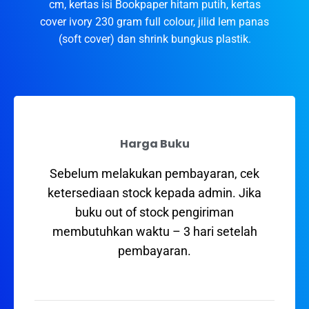
cm, kertas isi Bookpaper hitam putih, kertas
cover ivory 230 gram full colour, jilid lem panas
(soft cover) dan shrink bungkus plastik.
Harga Buku
Sebelum melakukan pembayaran, cek
ketersediaan stock kepada admin. Jika
buku out of stock pengiriman
membutuhkan waktu – 3 hari setelah
pembayaran.