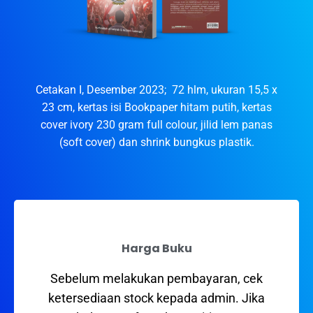
Cetakan I, Desember 2023; 72 hlm, ukuran 15,5 x
23 cm, kertas isi Bookpaper hitam putih, kertas
cover ivory 230 gram full colour, jilid lem panas
(soft cover) dan shrink bungkus plastik.
Harga Buku
Sebelum melakukan pembayaran, cek
ketersediaan stock kepada admin. Jika