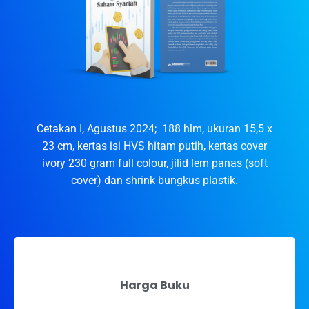
Cetakan I, Agustus 2024; 188 hlm, ukuran 15,5 x
23 cm, kertas isi HVS hitam putih, kertas cover
ivory 230 gram full colour, jilid lem panas (soft
cover) dan shrink bungkus plastik.
Harga Buku