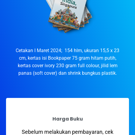
Cetakan I Maret 2024; 154 hlm, ukuran 15,5 x 23
cm, kertas isi Bookpaper 75 gram hitam putih,
kertas cover ivory 230 gram full colour, jilid lem
panas (soft cover) dan shrink bungkus plastik.
Harga Buku
Sebelum melakukan pembayaran, cek