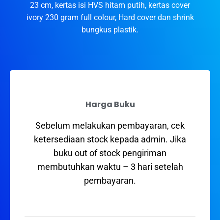
23 cm, kertas isi HVS hitam putih, kertas cover
ivory 230 gram full colour, Hard cover dan shrink
bungkus plastik.
Harga Buku
Sebelum melakukan pembayaran, cek
ketersediaan stock kepada admin. Jika
buku out of stock pengiriman
membutuhkan waktu – 3 hari setelah
pembayaran.