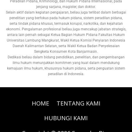
Peradilan Pidana, Kriminologi, dan Hukum Pidana Internasional, pada
jenjang sarjana, magister, dan doktor.
Selain aktif dalam kegiatan pengajaran, beliau juga terlibat dalam berbagai
penelitian yang berfokus pada hukum pidana, sistem peradilan pidana,
serta tindak pidana khusus, termasuk korupsi, narkotika, dan kejahatan
ekonomi. Pengalaman profesional beliau juga mencakup jabatan strategis,
antara lain pernah sebagai Ketua Bagian Hukum Pidana Fakultas Hukum
Universitas Lambung Mangkurat, Wakil Ketua Komisi Penyiaran Indonesia
Daerah Kalimantan Selatan, serta Wakil Ketua Badan Penyelesaian
Sengketa Konsumen Kota Banjarmasin.
Dedikasi beliau dalam bidang pendidikan, penelitian, dan pengembangan
ilmu hukum menunjukkan komitmen yang kuat dalam mendukung
kemajuan ilmu hukum, khususnya hukum pidana, serta penguatan sistem
peradilan di Indonesia.
HOME
TENTANG KAMI
HUBUNGI KAMI