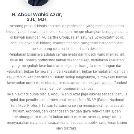
H. Abdul Wahid Azar,
S.H., M.H.
seorang praktisi bisnis dan penulis profesional yang meniti perjalanan
hidupnya dari bawah. Ia mendirikan dan mengembangkan berbagai usaha
di bawah naungan Multiartha Group, salah satunya Lowcostatm.co.id,
sebuah inovasi di bidang layanan finansial yang telah beroperasi dan
berkembang selama lebih dari satu dekade.
Perjalanan bisnisnya adalah cermin nyata dari filosofi yang menjadi inti
buku ini—bahwa optimisme bukan sekadar sikap, melainkan kekuatan
yang mengubah keterbatasan menjadi peluang. Ia membangun dari
kegigihan, bukan kemewahan; dari kesalahan, bukan kemudahan; dan dari
kejujuran, bukan pencitraan. Dalam setiap langkahnya, ia meyakini bahwa
keberanian untuk mencoba dan ketulusan untuk melayani adalah fondasi
sejati dari pembangunan bangsa.
Selain aktif di dunia bisnis, Abdul Wahid Azar juga dikenal sebagai penulis
opini dan penulis buku profesional bersertifikat BNSP (Badan Nasional
Sertifikasi Profesi). Tulisan-tulisannya sering mengangkat tema sosial,
hukum, ekonomi, dan kebangsaan dengan gaya reflektif, kritis, dan
membangun. Ia menulis bukan untuk mencari sensasi, tetapi untuk
menyuarakan nalar dan harapan dalam suasana publik yang kerap bising
oleh distraksi.