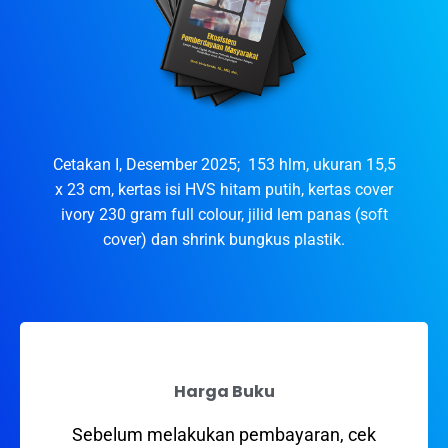
Cetakan I, Desember 2025; 153 hlm, ukuran 15,5
x 23 cm, kertas isi HVS hitam putih, kertas cover
ivory 230 gram full colour, jilid lem panas (soft
cover) dan shrink bungkus plastik.
Harga Buku
Sebelum melakukan pembayaran, cek