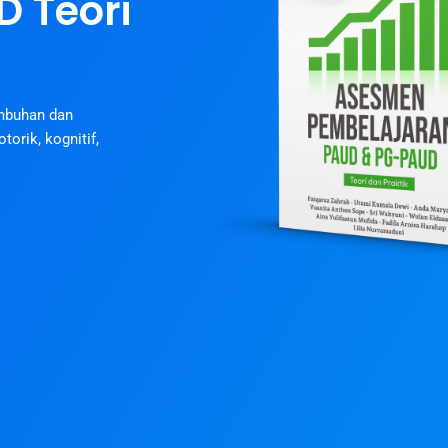
 Teori
mbuhan dan
torik, kognitif,