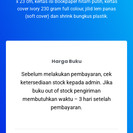
x 23 cm, kertas isi Bookpaper hitam putih, kertas
cover ivory 230 gram full colour, jilid lem panas
(soft cover) dan shrink bungkus plastik.
Harga Buku
Sebelum melakukan pembayaran, cek
ketersediaan stock kepada admin. Jika
buku out of stock pengiriman
membutuhkan waktu – 3 hari setelah
pembayaran.