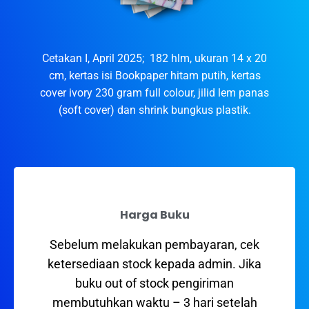
Cetakan I, April 2025; 182 hlm, ukuran 14 x 20
cm, kertas isi Bookpaper hitam putih, kertas
cover ivory 230 gram full colour, jilid lem panas
(soft cover) dan shrink bungkus plastik.
Harga Buku
Sebelum melakukan pembayaran, cek
ketersediaan stock kepada admin. Jika
buku out of stock pengiriman
membutuhkan waktu – 3 hari setelah